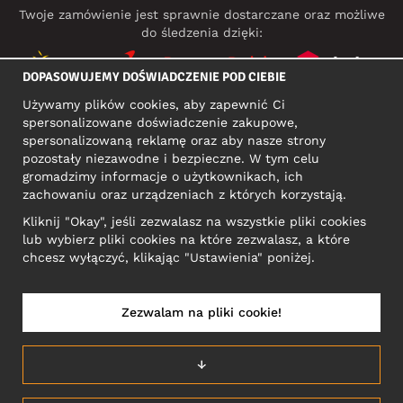
Twoje zamówienie jest sprawnie dostarczane oraz możliwe
do śledzenia dzięki:
DOPASOWUJEMY DOŚWIADCZENIE POD CIEBIE
Używamy plików cookies, aby zapewnić Ci
MEDIA SPOŁECZNOŚCIOWE
spersonalizowane doświadczenie zakupowe,
spersonalizowaną reklamę oraz aby nasze strony
pozostały niezawodne i bezpieczne. W tym celu
gromadzimy informacje o użytkownikach, ich
ADRES KONTAKTOWY
zachowaniu oraz urządzeniach z których korzystają.
Motley Denim Europe OÜ
Kliknij "Okay", jeśli zezwalasz na wszystkie pliki cookies
Narva mnt 5, EE-10117 Tallinn
lub wybierz pliki cookies na które zezwalasz, a które
Reg: 12356245
chcesz wyłączyć, klikając "Ustawienia" poniżej.
Uwaga! Nie wysyłaj zwrotów produktów na ten adres!
Zezwalam na pliki cookie!
POLSKA/POLSKI
↓