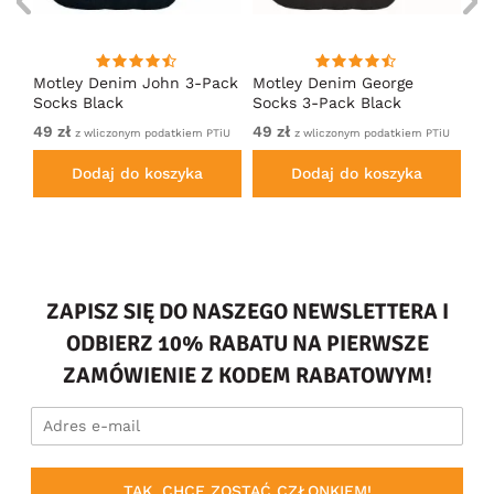
y
Motley Denim John 3-Pack
Motley Denim George
Mo
Socks Black
Socks 3-Pack Black
So
49 zł
49 zł
49
TiU
z wliczonym podatkiem PTiU
z wliczonym podatkiem PTiU
Dodaj do koszyka
Dodaj do koszyka
ZAPISZ SIĘ DO NASZEGO NEWSLETTERA I
ODBIERZ 10% RABATU NA PIERWSZE
ZAMÓWIENIE Z KODEM RABATOWYM!
TAK, CHCĘ ZOSTAĆ CZŁONKIEM!