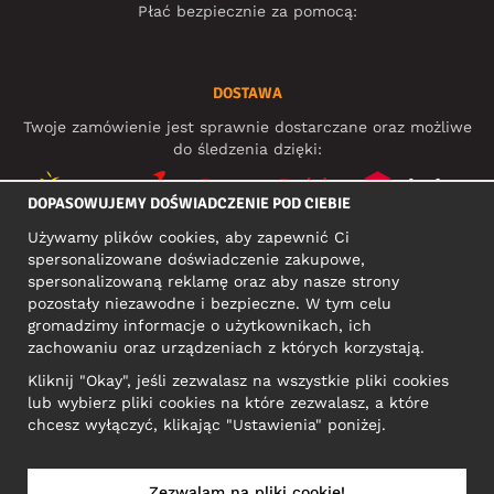
Płać bezpiecznie za pomocą:
DOSTAWA
Twoje zamówienie jest sprawnie dostarczane oraz możliwe
do śledzenia dzięki:
DOPASOWUJEMY DOŚWIADCZENIE POD CIEBIE
Używamy plików cookies, aby zapewnić Ci
MEDIA SPOŁECZNOŚCIOWE
spersonalizowane doświadczenie zakupowe,
spersonalizowaną reklamę oraz aby nasze strony
pozostały niezawodne i bezpieczne. W tym celu
gromadzimy informacje o użytkownikach, ich
ADRES KONTAKTOWY
zachowaniu oraz urządzeniach z których korzystają.
Motley Denim Europe OÜ
Kliknij "Okay", jeśli zezwalasz na wszystkie pliki cookies
Narva mnt 5, EE-10117 Tallinn
lub wybierz pliki cookies na które zezwalasz, a które
Reg: 12356245
chcesz wyłączyć, klikając "Ustawienia" poniżej.
Uwaga! Nie wysyłaj zwrotów produktów na ten adres!
Zezwalam na pliki cookie!