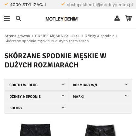
4000 STYLIZACJI
obslugaklienta@motleydenim.pl
Strona główna
ODZIEŻ MĘSKA 2XL-14XL
Dżinsy & spodnie
Skórzane spodnie męskie w dużych rozmiarach
SKÓRZANE SPODNIE MĘSKIE W
DUŻYCH ROZMIARACH
SORTUJ WEDLUG
ROZMIARY W/L
DŻINSY & SPODNIE
MARKI
KOLORY