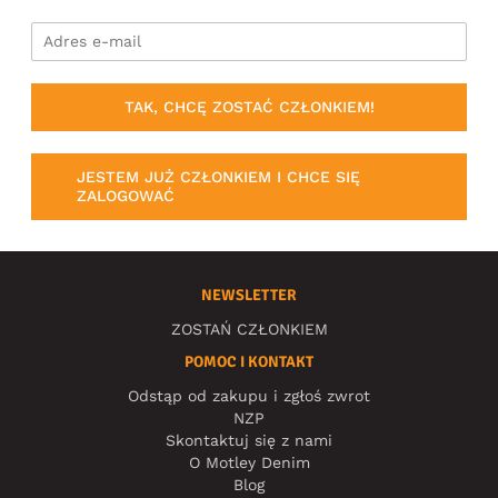
TAK, CHCĘ ZOSTAĆ CZŁONKIEM!
JESTEM JUŻ CZŁONKIEM I CHCE SIĘ
ZALOGOWAĆ
NEWSLETTER
ZOSTAŃ CZŁONKIEM
POMOC I KONTAKT
Odstąp od zakupu i zgłoś zwrot
NZP
Skontaktuj się z nami
O Motley Denim
Blog