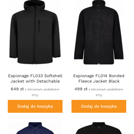
Espionage FL033 Softshell
Espionage FL014 Bonded
Jacket with Detachable
Fleece Jacket Black
Hood Black
649 zł
499 zł
z wliczonym podatkiem
z wliczonym podatkiem
PTiU
PTiU
Dodaj do koszyka
Dodaj do koszyka