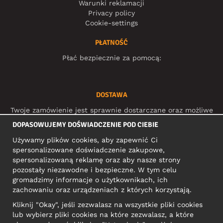
Warunki reklamacji
Privacy policy
Cookie-settings
PŁATNOŚĆ
Płać bezpiecznie za pomocą:
DOSTAWA
Twoje zamówienie jest sprawnie dostarczane oraz możliwe
do śledzenia dzięki:
DOPASOWUJEMY DOŚWIADCZENIE POD CIEBIE
Używamy plików cookies, aby zapewnić Ci
spersonalizowane doświadczenie zakupowe,
MEDIA SPOŁECZNOŚCIOWE
spersonalizowaną reklamę oraz aby nasze strony
pozostały niezawodne i bezpieczne. W tym celu
gromadzimy informacje o użytkownikach, ich
zachowaniu oraz urządzeniach z których korzystają.
ADRES KONTAKTOWY
Kliknij "Okay", jeśli zezwalasz na wszystkie pliki cookies
Motley Denim Europe OÜ
lub wybierz pliki cookies na które zezwalasz, a które
Narva mnt 5, EE-10117 Tallinn