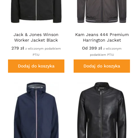
Jack & Jones Winson
Kam Jeans 444 Premium
Worker Jacket Black
Harrington Jacket
Charcoal
279 zł
Od 399 zł
z wliczonym podatkiem
z wliczonym
PTiU
podatkiem PTiU
Dodaj do koszyka
Dodaj do koszyka