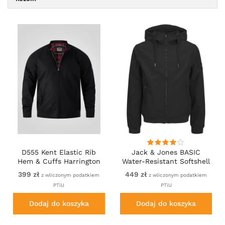
D555 Kent Elastic Rib
Jack & Jones BASIC
Hem & Cuffs Harrington
Water-Resistant Softshell
Jacket Black
Jacket Black
399 zł
449 zł
z wliczonym podatkiem
z wliczonym podatkiem
PTiU
PTiU
Dodaj do koszyka
Dodaj do koszyka