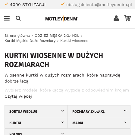
4000 STYLIZACJI
obslugaklienta@motleydenim.pl
Strona główna
ODZIEŻ MĘSKA 2XL-14XL
Kurtki Męskie Duże Rozmiary
Kurtki wiosenne
KURTKI WIOSENNE W DUŻYCH
ROZMIARACH
Wiosenne kurtki w dużych rozmiarach, które naprawdę
dobrze leżą.
Wybierz modele, które łączą wygodę z odpowiednim krojem
— bez kompromisów.
Czytaj więcej
SORTUJ WEDLUG
ROZMIARY 2XL-14XL
KURTKI
MARKI
KOLORY