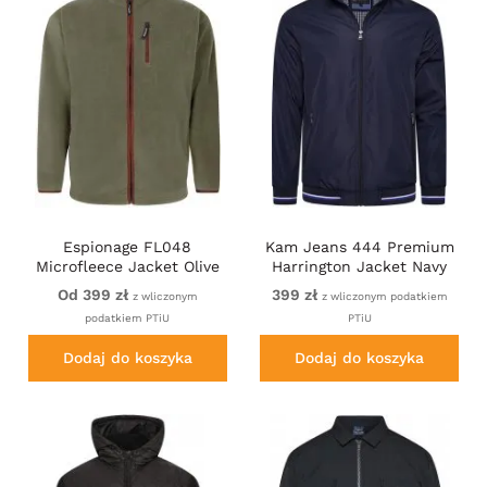
Espionage FL048
Kam Jeans 444 Premium
Microfleece Jacket Olive
Harrington Jacket Navy
Green
Od 399 zł
399 zł
z wliczonym
z wliczonym podatkiem
podatkiem PTiU
PTiU
Dodaj do koszyka
Dodaj do koszyka