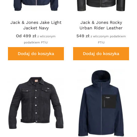
Jack & Jones Jake Light
Jack & Jones Rocky
Jacket Navy
Urban Rider Leather
Jacket Black
Od 499 zł
549 zł
z wliczonym
z wliczonym podatkiem
podatkiem PTiU
PTiU
Dodaj do koszyka
Dodaj do koszyka