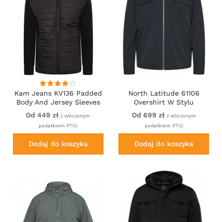
Kam Jeans KV136 Padded
North Latitude 61106
Body And Jersey Sleeves
Overshirt W Stylu
Hybrid Zip Thru Quilted
Garniturowym Z Pełnym
Od 449 zł
Od 699 zł
z wliczonym
z wliczonym
Hoody Black
Zamkiem Czarny
podatkiem PTiU
podatkiem PTiU
Dodaj do koszyka
Dodaj do koszyka