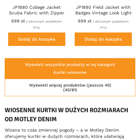
JP1880 College Jacket
JP1880 Field Jacket with
Scuba Fabric with Zipper
Badges Vintage Look Light
Navy
Azure Blue
699 zł
999 zł
z wliczonym podatkiem
z wliczonym podatkiem
PTiU
PTiU
Dodaj do koszyka
Dodaj do koszyka
Wyświetl wszystkie produkty w tej kategorii
Kurtki wiosenne
Wyświetl więcej produktów (jeszcze 40)
(40/81)
WIOSENNE KURTKI W DUŻYCH ROZMIARACH
OD MOTLEY DENIM
Wiosna to czas zmiennej pogody – a w Motley Denim
oferujemy kurtki w dużych rozmiarach, które ułatwiają