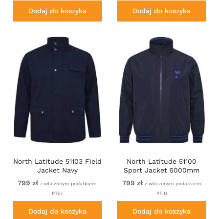
Dodaj do koszyka
Dodaj do koszyka
North Latitude 51103 Field
North Latitude 51100
Jacket Navy
Sport Jacket 5000mm
Navy
799 zł
799 zł
z wliczonym podatkiem
z wliczonym podatkiem
PTiU
PTiU
Dodaj do koszyka
Dodaj do koszyka