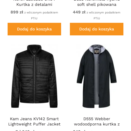
Kurtka z detalami
soft shell pikowana
WP3000 Jasnoniebieska
kurtka z kapturem khaki
899 zł
449 zł
z wliczonym podatkiem
z wliczonym podatkiem
PTiU
PTiU
Dodaj do koszyka
Dodaj do koszyka
Kam Jeans KV142 Smart
D555 Webber
Lightweight Puffer Jacket
wodoodporna kurtka z
Black
podszewką sherpa czarna