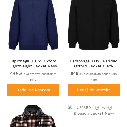
Espionage JT055 Oxford
Espionage JT123 Padded
Lightweight Jacket Navy
Oxford Jacket Black
449 zł
549 zł
z wliczonym podatkiem
z wliczonym podatkiem
PTiU
PTiU
Dodaj do koszyka
Dodaj do koszyka