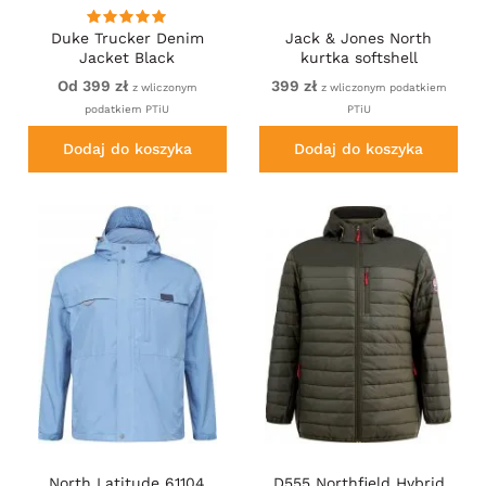
Duke Trucker Denim
Jack & Jones North
Jacket Black
kurtka softshell
granatowa
Od 399 zł
399 zł
z wliczonym
z wliczonym podatkiem
podatkiem PTiU
PTiU
Dodaj do koszyka
Dodaj do koszyka
North Latitude 61104
D555 Northfield Hybrid