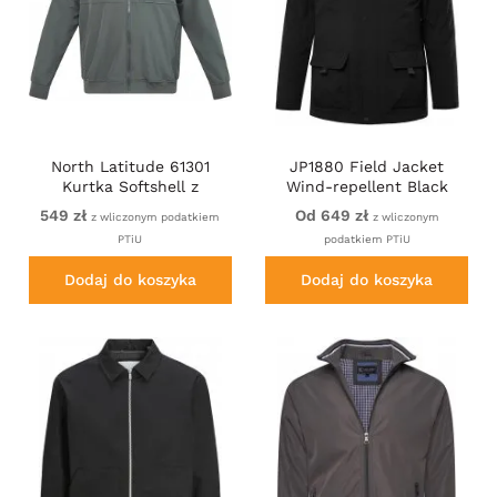
North Latitude 61301
JP1880 Field Jacket
Kurtka Softshell z
Wind-repellent Black
Odpinaną Kapturą
549 zł
Od 649 zł
z wliczonym podatkiem
z wliczonym
Ciemnozielony
PTiU
podatkiem PTiU
Dodaj do koszyka
Dodaj do koszyka