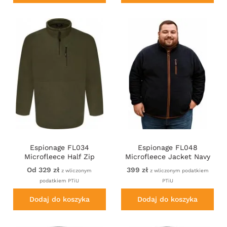
Espionage FL034
Espionage FL048
Microfleece Half Zip
Microfleece Jacket Navy
Jacket Light Olive
Od 329 zł
399 zł
z wliczonym
z wliczonym podatkiem
podatkiem PTiU
PTiU
Dodaj do koszyka
Dodaj do koszyka