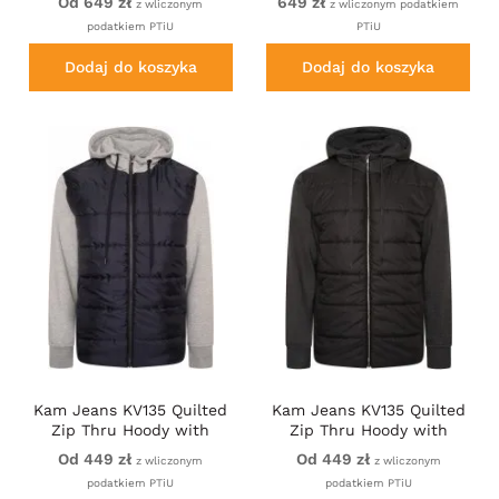
Od 649 zł
649 zł
z wliczonym
z wliczonym podatkiem
podatkiem PTiU
PTiU
Dodaj do koszyka
Dodaj do koszyka
Kam Jeans KV135 Quilted
Kam Jeans KV135 Quilted
Zip Thru Hoody with
Zip Thru Hoody with
Padded Body & Jersey
Padded Body & Jersey
Od 449 zł
Od 449 zł
z wliczonym
z wliczonym
Sleeves Navy
Sleeves Black
podatkiem PTiU
podatkiem PTiU