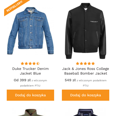
BESTSELLERY!
Duke Trucker Denim
Jack & Jones Ross College
Jacket Blue
Baseball Bomber Jacket
Black
Od 399 zł
549 zł
z wliczonym
z wliczonym podatkiem
podatkiem PTiU
PTiU
Dodaj do koszyka
Dodaj do koszyka