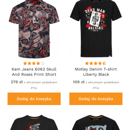
Kam Jeans 6062 Skull
Motley Denim T-shirt
And Roses Print Short
Liberty Black
Sleeve Shirt Black
279 zł
109 zł
z wliczonym podatkiem
z wliczonym podatkiem
PTiU
PTiU
Dodaj do koszyka
Dodaj do koszyka