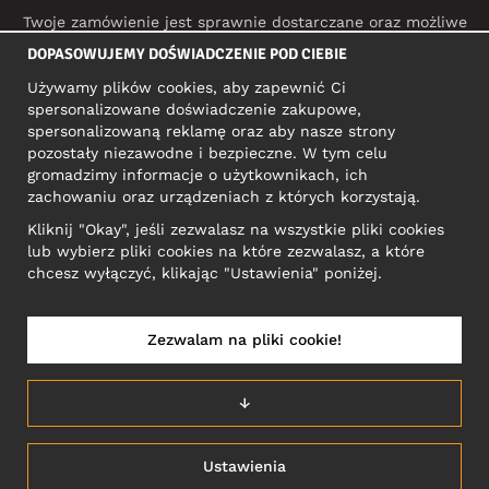
Twoje zamówienie jest sprawnie dostarczane oraz możliwe
do śledzenia dzięki:
DOPASOWUJEMY DOŚWIADCZENIE POD CIEBIE
Używamy plików cookies, aby zapewnić Ci
spersonalizowane doświadczenie zakupowe,
MEDIA SPOŁECZNOŚCIOWE
spersonalizowaną reklamę oraz aby nasze strony
pozostały niezawodne i bezpieczne. W tym celu
gromadzimy informacje o użytkownikach, ich
zachowaniu oraz urządzeniach z których korzystają.
ADRES KONTAKTOWY
Kliknij "Okay", jeśli zezwalasz na wszystkie pliki cookies
Motley Denim Europe OÜ
lub wybierz pliki cookies na które zezwalasz, a które
Narva mnt 5, EE-10117 Tallinn
chcesz wyłączyć, klikając "Ustawienia" poniżej.
Reg: 12356245
Uwaga! Nie wysyłaj zwrotów produktów na ten adres!
Zezwalam na pliki cookie!
↓
POLSKA/POLSKI
Ustawienia