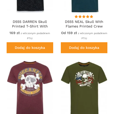
D555 DARREN Skull
D555 NEAL Skull With
Printed T-Shirt With
Flames Printed Crew
Double Layer On Hem &
Neck T-Shirt Navy/Blue
169 zł
Od 159 zł
z wliczonym podatkiem
z wliczonym podatkiem
Cuff Black Reno
Twist
PTiU
PTiU
Dodaj do koszyka
Dodaj do koszyka