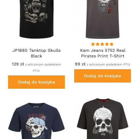
JP1880 Tanktop Skulls
Kam Jeans 5752 Real
Black
Pirates Print T-Shirt
Charcoal
129 zł
99 zł
z wliczonym podatkiem
z wliczonym podatkiem PTiU
PTiU
Dodaj do koszyka
Dodaj do koszyka