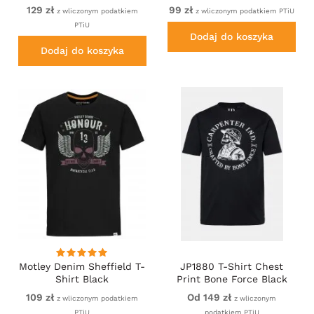
Blue
129 zł
99 zł
z wliczonym podatkiem
z wliczonym podatkiem PTiU
PTiU
Dodaj do koszyka
Dodaj do koszyka
Motley Denim Sheffield T-
JP1880 T-Shirt Chest
Shirt Black
Print Bone Force Black
109 zł
Od 149 zł
z wliczonym podatkiem
z wliczonym
PTiU
podatkiem PTiU