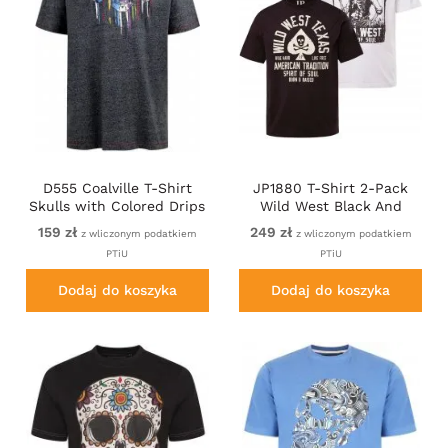
D555 Coalville T-Shirt
JP1880 T-Shirt 2-Pack
Skulls with Colored Drips
Wild West Black And
Navy Twist
White
159 zł
249 zł
z wliczonym podatkiem
z wliczonym podatkiem
PTiU
PTiU
Dodaj do koszyka
Dodaj do koszyka