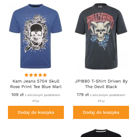
Kam Jeans 5704 Skull
JP1880 T-Shirt Driven By
Rose Print Tee Blue Marl
The Devil Black
109 zł
179 zł
z wliczonym podatkiem
z wliczonym podatkiem
PTiU
PTiU
Dodaj do koszyka
Dodaj do koszyka