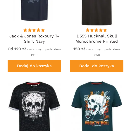
Jack & Jones Roxbury T-
D555 Hucknall Skull
Shirt Navy
Monochrome Printed
Crew Neck T-shirt
Od 129 zł
159 zł
z wliczonym podatkiem
z wliczonym podatkiem
Washed Black
PTiU
PTiU
Dodaj do koszyka
Dodaj do koszyka