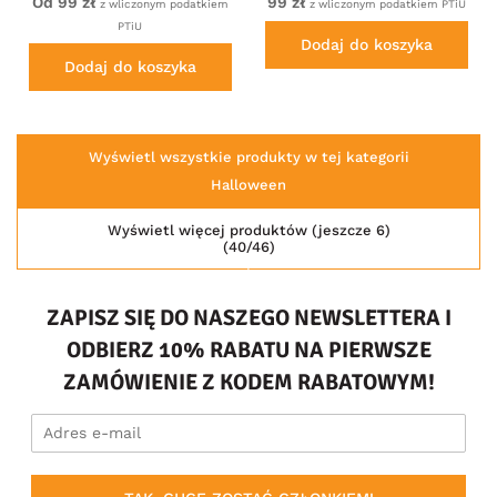
Od 99 zł
99 zł
z wliczonym podatkiem
z wliczonym podatkiem PTiU
PTiU
Dodaj do koszyka
Dodaj do koszyka
Wyświetl wszystkie produkty w tej kategorii
Halloween
Wyświetl więcej produktów (jeszcze 6)
(40/46)
ZAPISZ SIĘ DO NASZEGO NEWSLETTERA I
ODBIERZ 10% RABATU NA PIERWSZE
ZAMÓWIENIE Z KODEM RABATOWYM!