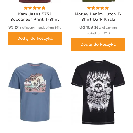
Kam Jeans 5753
Motley Denim Luton T-
Buccaneer Print T-Shirt
Shirt Dark Khaki
BURGUNDY MARL
99 zł
Od 109 zł
z wliczonym podatkiem PTiU
z wliczonym
podatkiem PTiU
Dodaj do koszyka
Dodaj do koszyka