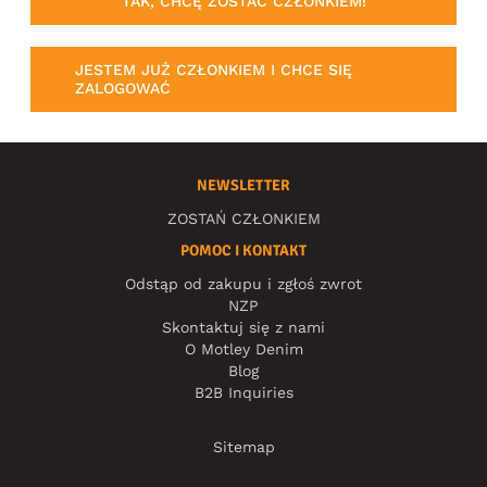
TAK, CHCĘ ZOSTAĆ CZŁONKIEM!
JESTEM JUŻ CZŁONKIEM I CHCE SIĘ
ZALOGOWAĆ
NEWSLETTER
ZOSTAŃ CZŁONKIEM
POMOC I KONTAKT
Odstąp od zakupu i zgłoś zwrot
NZP
Skontaktuj się z nami
O Motley Denim
Blog
B2B Inquiries
Sitemap