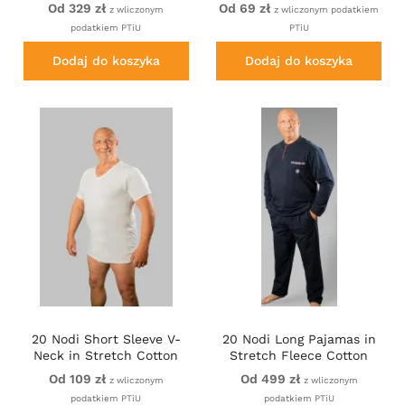
Blue/Black
Od 329 zł
Od 69 zł
z wliczonym
z wliczonym podatkiem
podatkiem PTiU
PTiU
Dodaj do koszyka
Dodaj do koszyka
20 Nodi Short Sleeve V-
20 Nodi Long Pajamas in
Neck in Stretch Cotton
Stretch Fleece Cotton
White
with Serafino Collar and
Od 109 zł
Od 499 zł
z wliczonym
z wliczonym
Jacket with Pocket and
podatkiem PTiU
podatkiem PTiU
Side Slits Navy