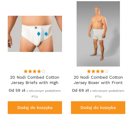
20 Nodi Combed Cotton
20 Nodi Combed Cotton
Jersey Briefs with High
Jersey Boxer with Front
Side Cut and Side
Button Fly White
Od 59 zł
Od 69 zł
z wliczonym podatkiem
z wliczonym podatkiem
Opening White
PTiU
PTiU
Dodaj do koszyka
Dodaj do koszyka