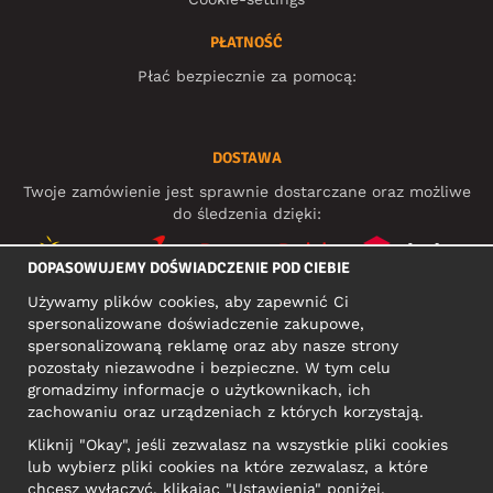
PŁATNOŚĆ
Płać bezpiecznie za pomocą:
DOSTAWA
Twoje zamówienie jest sprawnie dostarczane oraz możliwe
do śledzenia dzięki:
DOPASOWUJEMY DOŚWIADCZENIE POD CIEBIE
Używamy plików cookies, aby zapewnić Ci
MEDIA SPOŁECZNOŚCIOWE
spersonalizowane doświadczenie zakupowe,
spersonalizowaną reklamę oraz aby nasze strony
pozostały niezawodne i bezpieczne. W tym celu
gromadzimy informacje o użytkownikach, ich
ADRES KONTAKTOWY
zachowaniu oraz urządzeniach z których korzystają.
Motley Denim Europe OÜ
Kliknij "Okay", jeśli zezwalasz na wszystkie pliki cookies
Narva mnt 5, EE-10117 Tallinn
lub wybierz pliki cookies na które zezwalasz, a które
Reg: 12356245
chcesz wyłączyć, klikając "Ustawienia" poniżej.