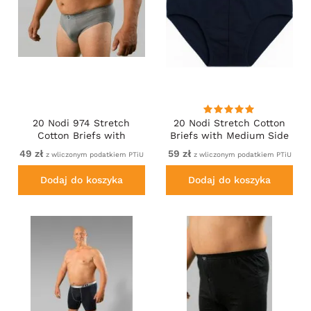
20 Nodi 974 Stretch
20 Nodi Stretch Cotton
Cotton Briefs with
Briefs with Medium Side
Internal Elastic Band and
Cut Blue
49 zł
59 zł
z wliczonym podatkiem PTiU
z wliczonym podatkiem PTiU
Low Rise Grey
Dodaj do koszyka
Dodaj do koszyka