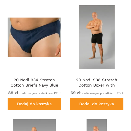
damskiej bieliźnie oraz odzieży sportowej – 20 Nodi łączy
autentyczne włoskie rzemiosło z odpowiedzialną,
przejrzystą produkcją i uczciwymi warunkami pracy.
Rezultatem jest prawdziwa doskonałość Made in Italy:
doskonałe dopasowanie, komfort i styl, teraz w Motley
Denim.
20 Nodi 934 Stretch
20 Nodi 938 Stretch
Cotton Briefs Navy Blue
Cotton Boxer with
Embroidered Long Leg
89 zł
69 zł
z wliczonym podatkiem PTiU
z wliczonym podatkiem PTiU
Black
Dodaj do koszyka
Dodaj do koszyka