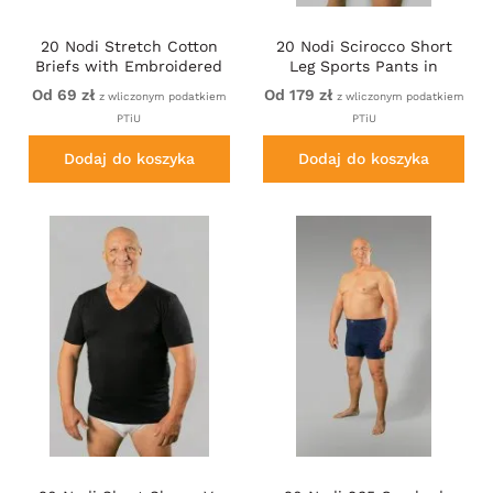
20 Nodi Stretch Cotton
20 Nodi Scirocco Short
Briefs with Embroidered
Leg Sports Pants in
Side Label Black
Combed Cotton Jersey
Od 69 zł
Od 179 zł
z wliczonym podatkiem
z wliczonym podatkiem
Navy
PTiU
PTiU
Dodaj do koszyka
Dodaj do koszyka