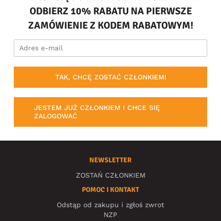
ODBIERZ 10% RABATU NA PIERWSZE
ZAMÓWIENIE Z KODEM RABATOWYM!
TAK, CHCĘ ZOSTAĆ CZŁONKIEM!
JESTEM JUŻ CZŁONKIEM I CHCE SIĘ
ZALOGOWAĆ
NEWSLETTER
ZOSTAŃ CZŁONKIEM
POMOC I KONTAKT
Odstąp od zakupu i zgłoś zwrot
NZP