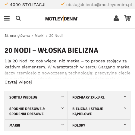
4000 STYLIZACJI
obslugaklienta@motleydenim.pl
Strona główna
Marki
20 Nodi
20 NODI – WŁOSKA BIELIZNA
Dla 20 Nodi to coś więcej niż metka – to proces stojący za
każdym elementem. W warsztatach w sercu Gargano marka
łączy rzemiosło z nowoczesną technologią: precyzyjne cięcie
minimalizujące odpady, projektowanie i modelowanie CAD
Czytaj więcej
dla optymalnego dopasowania w rozmiarach 2XL–10XL,
staranny montaż i ręcznie prasowane wykończenia.
Materiały są wybierane z troską – wysokiej jakości bawełna
SORTUJ WEDLUG
ROZMIARY 2XL-14XL
i elastyczne tkaniny certyfikowane zgodnie z OEKO-TEX®
STANDARD 100 – aby zapewnić trwały komfort i
SPODNIE DRESOWE &
BIELIZNA I STROJE
SPODENKI DRESOWE
KĄPIELOWE
wytrzymałość. Każdy element przechodzi rygorystyczną
kontrolę jakości, zanim trafi do sprzedawców.
MARKI
KOLORY
Specjalizując się w bieliźnie plus size – w tym męskiej i