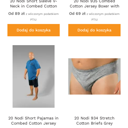
20 Nodi Short Sleeve V-
20 Nodi 935 Combed
Neck in Combed Cotton
Cotton Jersey Boxer with
Jersey Black
Front Button Fly Navy
Od 89 zł
Od 69 zł
z wliczonym podatkiem
z wliczonym podatkiem
PTiU
PTiU
Dodaj do koszyka
Dodaj do koszyka
20 Nodi Short Pajamas in
20 Nodi 934 Stretch
Combed Cotton Jersey
Cotton Briefs Grey