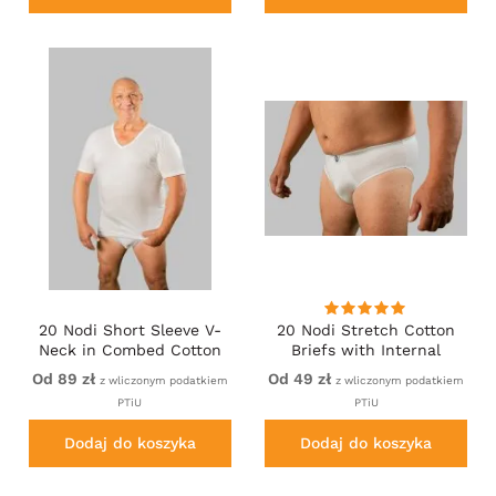
20 Nodi Short Sleeve V-
20 Nodi Stretch Cotton
Neck in Combed Cotton
Briefs with Internal
Jersey White
Elastic Band and Low
Od 89 zł
Od 49 zł
z wliczonym podatkiem
z wliczonym podatkiem
Rise White
PTiU
PTiU
Dodaj do koszyka
Dodaj do koszyka