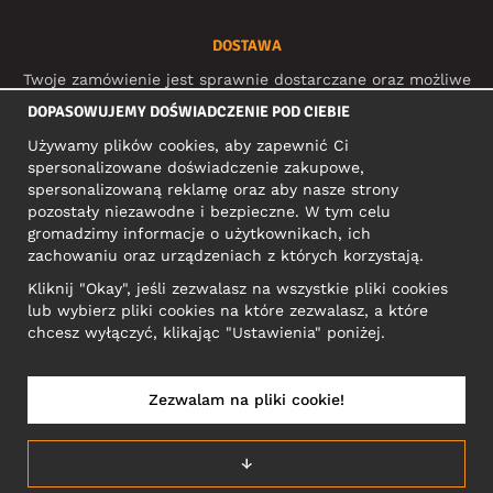
DOSTAWA
Twoje zamówienie jest sprawnie dostarczane oraz możliwe
do śledzenia dzięki:
DOPASOWUJEMY DOŚWIADCZENIE POD CIEBIE
Używamy plików cookies, aby zapewnić Ci
spersonalizowane doświadczenie zakupowe,
MEDIA SPOŁECZNOŚCIOWE
spersonalizowaną reklamę oraz aby nasze strony
pozostały niezawodne i bezpieczne. W tym celu
gromadzimy informacje o użytkownikach, ich
zachowaniu oraz urządzeniach z których korzystają.
ADRES KONTAKTOWY
Kliknij "Okay", jeśli zezwalasz na wszystkie pliki cookies
Motley Denim Europe OÜ
lub wybierz pliki cookies na które zezwalasz, a które
Narva mnt 5, EE-10117 Tallinn
chcesz wyłączyć, klikając "Ustawienia" poniżej.
Reg: 12356245
Uwaga! Nie wysyłaj zwrotów produktów na ten adres!
Zezwalam na pliki cookie!
↓