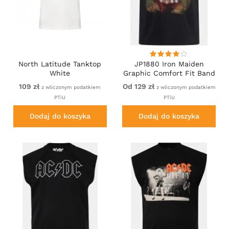
North Latitude Tanktop
JP1880 Iron Maiden
White
Graphic Comfort Fit Band
Tank Top Black
109 zł
Od 129 zł
z wliczonym podatkiem
z wliczonym podatkiem
PTiU
PTiU
Dodaj do koszyka
Dodaj do koszyka