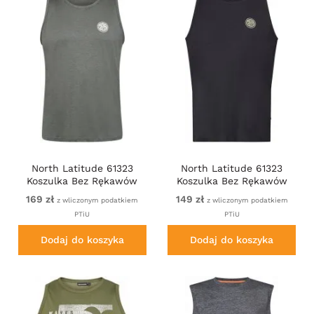
North Latitude 61323
North Latitude 61323
Koszulka Bez Rękawów
Koszulka Bez Rękawów
Slub Ciemny Przydymiony
Slub Czarny
169 zł
149 zł
z wliczonym podatkiem
z wliczonym podatkiem
Zielony
PTiU
PTiU
Dodaj do koszyka
Dodaj do koszyka