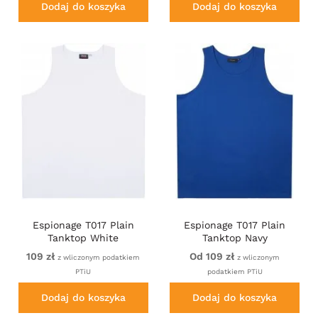
Dodaj do koszyka
Dodaj do koszyka
Espionage T017 Plain
Espionage T017 Plain
Tanktop White
Tanktop Navy
109 zł
Od 109 zł
z wliczonym podatkiem
z wliczonym
PTiU
podatkiem PTiU
Dodaj do koszyka
Dodaj do koszyka