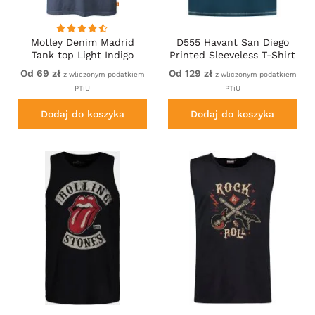
Motley Denim Madrid
D555 Havant San Diego
Tank top Light Indigo
Printed Sleeveless T-Shirt
French Navy
Od 69 zł
Od 129 zł
z wliczonym podatkiem
z wliczonym podatkiem
PTiU
PTiU
Dodaj do koszyka
Dodaj do koszyka