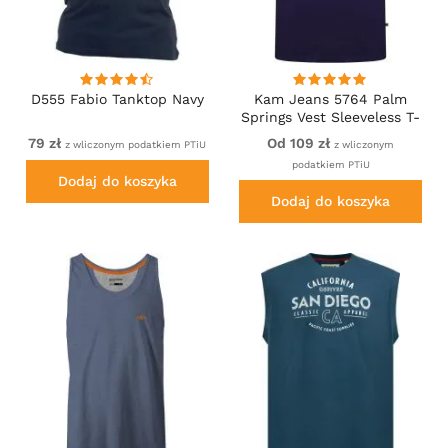
D555 Fabio Tanktop Navy
Kam Jeans 5764 Palm
Springs Vest Sleeveless T-
Shirt Navy Academy
79 zł
Od 109 zł
z wliczonym podatkiem PTiU
z wliczonym
podatkiem PTiU
Dodaj do koszyka
Dodaj do koszyka