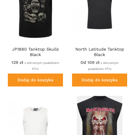
JP1880 Tanktop Skulls
North Latitude Tanktop
Black
Black
129 zł
Od 109 zł
z wliczonym podatkiem
z wliczonym
PTiU
podatkiem PTiU
Dodaj do koszyka
Dodaj do koszyka