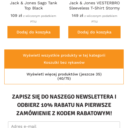
Jack & Jones Sago Tank
Jack & Jones VESTERBRO
Top Black
Sleeveless T-Shirt Stormy
Weather
109 zł
149 zł
z wliczonym podatkiem
z wliczonym podatkiem
PTiU
PTiU
Dodaj do koszyka
Dodaj do koszyka
Wyświetl wszystkie produkty w tej kategorii
Koszulki bez rękawów
Wyświetl więcej produktów (jeszcze 35)
(40/75)
ZAPISZ SIĘ DO NASZEGO NEWSLETTERA I
ODBIERZ 10% RABATU NA PIERWSZE
ZAMÓWIENIE Z KODEM RABATOWYM!