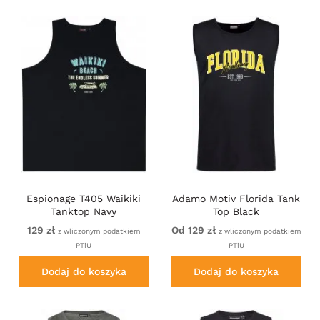
Espionage T405 Waikiki
Adamo Motiv Florida Tank
Tanktop Navy
Top Black
129 zł
Od 129 zł
z wliczonym podatkiem
z wliczonym podatkiem
PTiU
PTiU
Dodaj do koszyka
Dodaj do koszyka