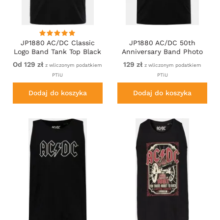
JP1880 AC/DC Classic
JP1880 AC/DC 50th
Logo Band Tank Top Black
Anniversary Band Photo
Tank Top Black
Od 129 zł
129 zł
z wliczonym podatkiem
z wliczonym podatkiem
PTiU
PTiU
Dodaj do koszyka
Dodaj do koszyka