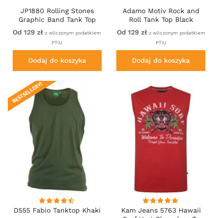
JP1880 Rolling Stones
Adamo Motiv Rock and
Graphic Band Tank Top
Roll Tank Top Black
Black
Od 129 zł
Od 129 zł
z wliczonym podatkiem
z wliczonym podatkiem
PTiU
PTiU
Dodaj do koszyka
Dodaj do koszyka
BESTSELLERY!
D555 Fabio Tanktop Khaki
Kam Jeans 5763 Hawaii