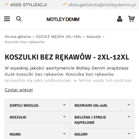
4000 STYLIZACJI
obslugaklienta@motleydenim.pl
Strona główna
ODZIEŻ MĘSKA 2XL-14XL
Koszulki
Koszulki bez rękawów
KOSZULKI BEZ RĘKAWÓW - 2XL-12XL
W wysokiej jakości asortymencie Motley Denim znajdziesz
duże koszulki bez rękawów. Koszulka bez rękawów
sprawdza się jako podkoszulek, w letnie upały lub podczas
uprawiania sportu. Wybierz swój ulubiony spośród kilku
Czytaj więcej
różnych kolorów, z nadrukiem lub bez. Swój rozmiar
znajdziesz w naszym znanym asortymencie 2XL-8XL.
SORTUJ WEDLUG
ROZMIARY 2XL-14XL
KOSZULKI
BIELIZNA I STROJE
KĄPIELOWE
MARKI
KOLORY