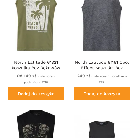
North Latitude 61321
North Latitude 61161 Cool
Koszulka Bez Rękawów
Effect Koszulka Bez
Oliwkowy
Rękawów Ciemny/Jasny
Od 149 zł
249 zł
z wliczonym
z wliczonym podatkiem
Szary Melanż
podatkiem PTiU
PTiU
Dodaj do koszyka
Dodaj do koszyka