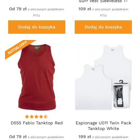
Surf Vest Sleeveless T-
Shirt Washed Red
Od 79 zł
109 zł
z wliczonym podatkiem
z wliczonym podatkiem
PTiU
PTiU
Dodaj do koszyka
Dodaj do koszyka
BESTSELLERY!
D555 Fabio Tanktop Red
Espionage U011 Twin Pack
Tanktop White
Od 79 zł
199 zł
z wliczonym podatkiem
z wliczonym podatkiem