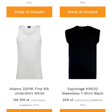
PTiU
PTiU
Dodaj do koszyka
Dodaj do koszyka
Adamo 320116 Fine Rib
Espionage KW032
Undershirt White
Sleeveless T-Shirt Black
Od 109 zł
349 zł
z wliczonym
z wliczonym podatkiem
podatkiem PTiU
PTiU