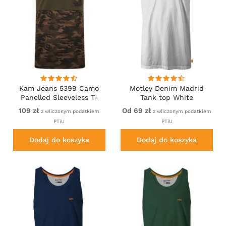
Kam Jeans 5399 Camo
Motley Denim Madrid
Panelled Sleeveless T-
Tank top White
Shirt Khaki
109 zł
Od 69 zł
z wliczonym podatkiem
z wliczonym podatkiem
PTiU
PTiU
Dodaj do koszyka
Dodaj do koszyka