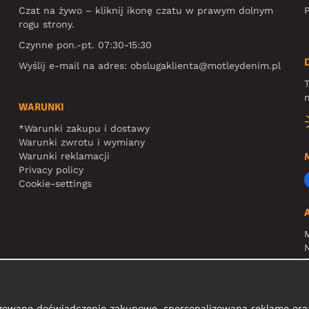
Czat na żywo – kliknij ikonę czatu w prawym dolnym
P
rogu strony.
Czynne pon.-pt. 07:30-15:30
Wyślij e-mail na adres:
obslugaklienta@motleydenim.pl
T
m
WARUNKI
*Warunki zakupu i dostawy
Warunki zwrotu i wymiany
Warunki reklamacji
Privacy policy
Cookie-settings
N
R
zowane doświadczenie zakupowe, spersonalizowaną reklamę oraz