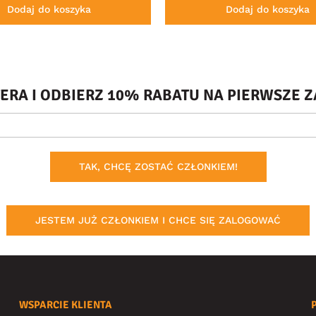
Dodaj do koszyka
Dodaj do koszyka
TERA I ODBIERZ 10% RABATU NA PIERWSZE
TAK, CHCĘ ZOSTAĆ CZŁONKIEM!
JESTEM JUŻ CZŁONKIEM I CHCE SIĘ ZALOGOWAĆ
WSPARCIE KLIENTA