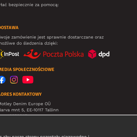
łać bezpiecznie za pomocą:
DOSTAWA
woje zamówienie jest sprawnie dostarczane oraz
ożliwe do śledzenia dzięki:
MEDIA SPOŁECZNOŚCIOWE
ADRES KONTAKTOWY
Motley Denim Europe OÜ
arva mnt 5, EE-10117 Tallinn
eg: 12356245
Uwaga! Nie wysyłaj zwrotów produktów na ten adres!
 aby nasze strony pozostały niezawodne i