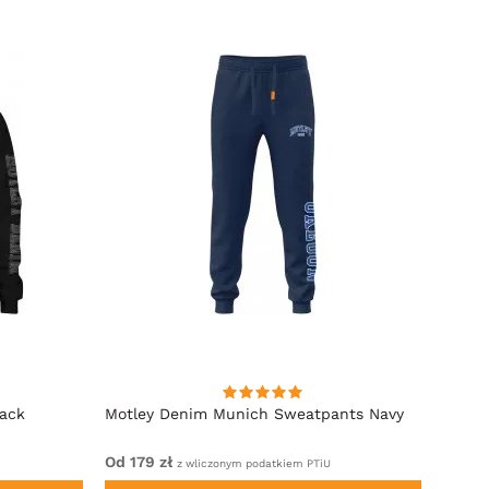
lack
Motley Denim Munich Sweatpants Navy
Motle
Od 179 zł
Od 22
z wliczonym podatkiem PTiU