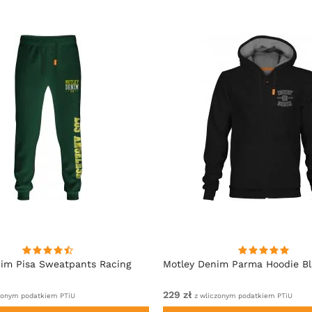
im Pisa Sweatpants Racing
Motley Denim Parma Hoodie B
229 zł
zonym podatkiem PTiU
z wliczonym podatkiem PTiU