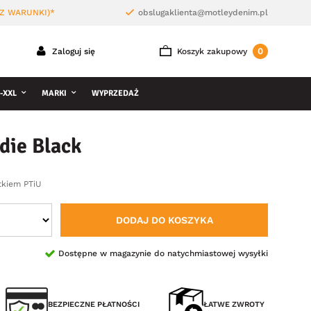
Z WARUNKI)*
obslugaklienta@motleydenim.pl
0
Zaloguj się
Koszyk zakupowy
-XXL
MARKI
WYPRZEDAŻ
die Black
tkiem PTiU
DODAJ DO KOSZYKA
Dostępne w magazynie do natychmiastowej wysyłki
BEZPIECZNE PŁATNOŚCI
ŁATWE ZWROTY