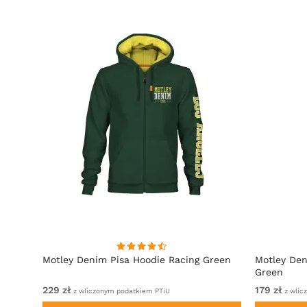
towy
Motley Denim Pisa Hoodie Racing Green
Motley Den
Green
229 zł
179 zł
z wliczonym podatkiem PTiU
z wlic