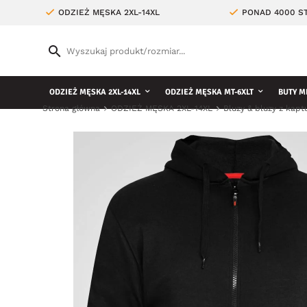
ODZIEŻ MĘSKA 2XL-14XL
PONAD 4000 ST
ODZIEŻ MĘSKA 2XL-14XL
ODZIEŻ MĘSKA MT-6XLT
BUTY M
Strona główna
ODZIEŻ MĘSKA 2XL-14XL
Bluzy & bluzy z kap