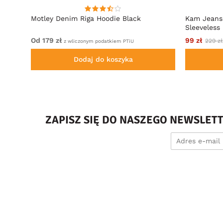
acing
Motley Denim Riga Hoodie Black
Kam Jeans
Sleeveless
Od 179 zł
99 zł
229 zł
z wliczonym podatkiem PTiU
Dodaj do koszyka
ZAPISZ SIĘ DO NASZEGO NEWSLET