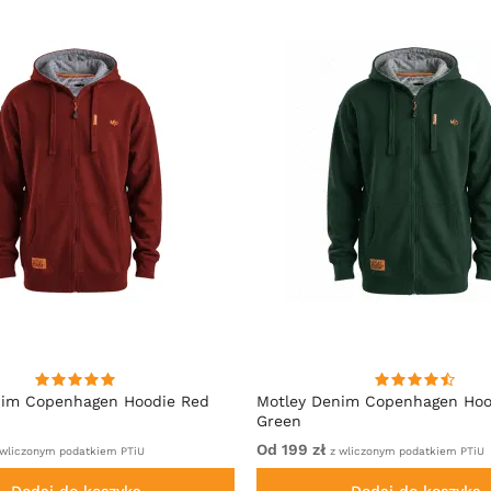
nim Copenhagen Hoodie Red
Motley Denim Copenhagen Hoo
Green
Od 199 zł
wliczonym podatkiem PTiU
z wliczonym podatkiem PTiU
Dodaj do koszyka
Dodaj do koszyka