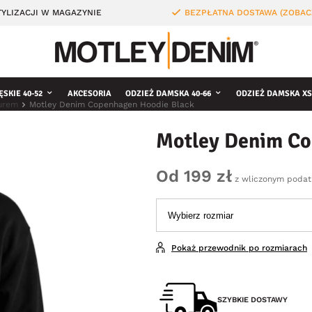
YLIZACJI W MAGAZYNIE
BEZPŁATNA DOSTAWA (ZOBAC
ĘSKIE 40-52
AKCESORIA
ODZIEŻ DAMSKA 40-66
ODZIEŻ DAMSKA XS
turem
Motley Denim Copenhagen Hoodie Black
Motley Denim Co
Od 199 zł
z wliczonym podat
Pokaż przewodnik po rozmiarach
SZYBKIE DOSTAWY