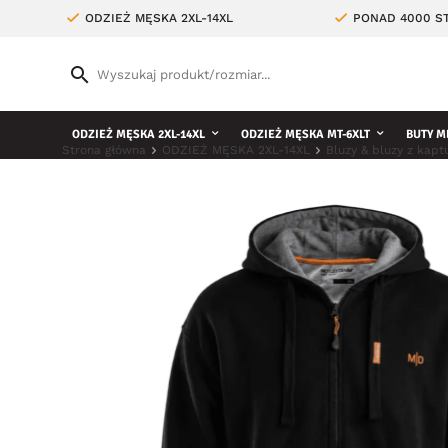
ODZIEŻ MĘSKA 2XL-14XL
PONAD 4000 ST
ODZIEŻ MĘSKA 2XL-14XL
ODZIEŻ MĘSKA MT-6XLT
BUTY M
Strona główna
ODZIEŻ MĘSKA 2XL-14XL
Bluzy & bluzy z kap