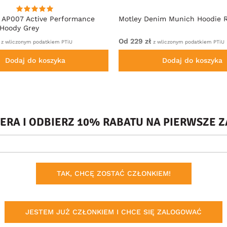
 AP007 Active Performance
Motley Denim Munich Hoodie R
 Hoody Grey
Od 229 zł
z wliczonym podatkiem PTiU
z wliczonym podatkiem PTiU
Dodaj do koszyka
Dodaj do koszyka
TERA I ODBIERZ 10% RABATU NA PIERWSZE
TAK, CHCĘ ZOSTAĆ CZŁONKIEM!
JESTEM JUŻ CZŁONKIEM I CHCE SIĘ ZALOGOWAĆ