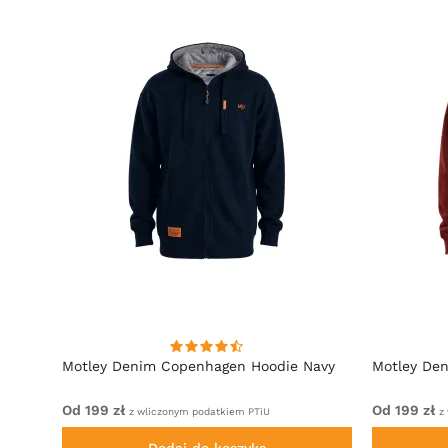
oyal
Motley Denim Copenhagen Hoodie Navy
Motley De
Od 199 zł
Od 199 zł
z wliczonym podatkiem PTiU
z 
Dodaj do koszyka