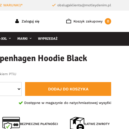
Z WARUNKI)*
obslugaklienta@motleydenim.pl
0
Zaloguj się
Koszyk zakupowy
-XXL
MARKI
WYPRZEDAŻ
penhagen Hoodie Black
kiem PTiU
DODAJ DO KOSZYKA
Dostępne w magazynie do natychmiastowej wysyłki
BEZPIECZNE PŁATNOŚCI
ŁATWE ZWROTY