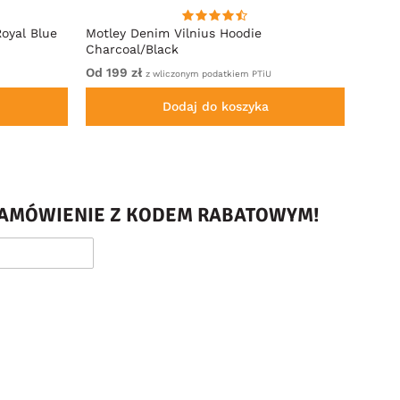
oyal Blue
Motley Denim Vilnius Hoodie
Motle
Charcoal/Black
Od 199 zł
Od 22
z wliczonym podatkiem PTiU
Dodaj do koszyka
 ZAMÓWIENIE Z KODEM RABATOWYM!