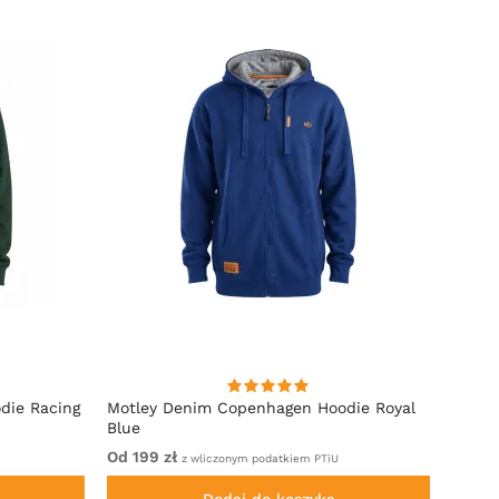
die Racing
Motley Denim Copenhagen Hoodie Royal
Motle
Blue
Od 199 zł
Od 19
z wliczonym podatkiem PTiU
Dodaj do koszyka