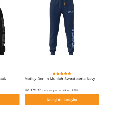
lack
Motley Denim Munich Sweatpants Navy
Motle
Od 179 zł
Od 22
z wliczonym podatkiem PTiU
Dodaj do koszyka