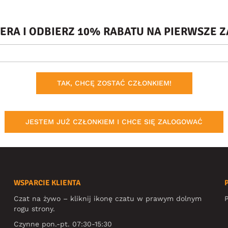
TERA I ODBIERZ 10% RABATU NA PIERWSZE
TAK, CHCĘ ZOSTAĆ CZŁONKIEM!
JESTEM JUŻ CZŁONKIEM I CHCE SIĘ ZALOGOWAĆ
WSPARCIE KLIENTA
Czat na żywo – kliknij ikonę czatu w prawym dolnym
P
rogu strony.
Czynne pon.-pt. 07:30-15:30