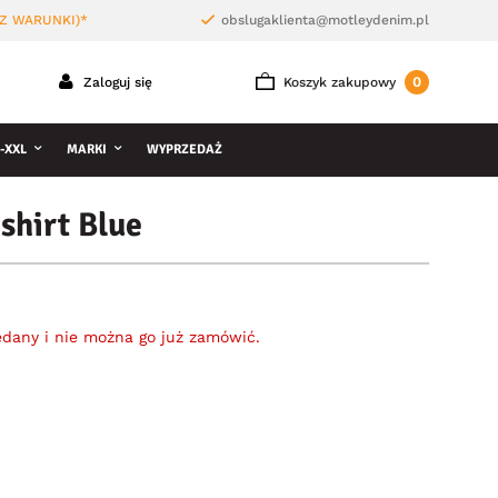
Z WARUNKI)*
obslugaklienta@motleydenim.pl
0
Zaloguj się
Koszyk zakupowy
-XXL
MARKI
WYPRZEDAŻ
shirt Blue
edany i nie można go już zamówić.