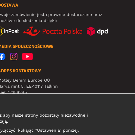
DOSTAWA
woje zamówienie jest sprawnie dostarczane oraz
ożliwe do śledzenia dzięki:
MEDIA SPOŁECZNOŚCIOWE
ADRES KONTAKTOWY
Motley Denim Europe OÜ
arva mnt 5, EE-10117 Tallinn
eg: 12356245
Uwaga! Nie wysyłaj zwrotów produktów na ten adres!
 aby nasze strony pozostały niezawodne i
ają.
yłączyć, klikając "Ustawienia" poniżej.