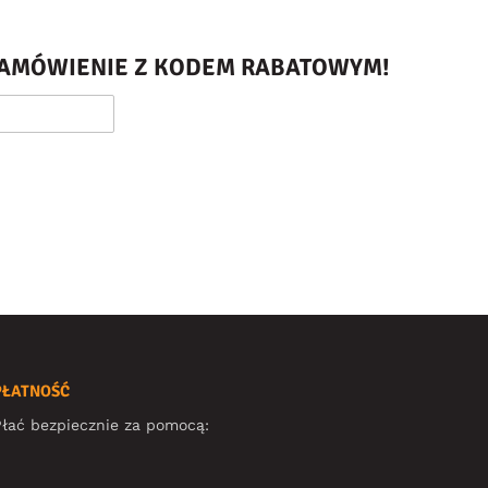
 ZAMÓWIENIE Z KODEM RABATOWYM!
PŁATNOŚĆ
łać bezpiecznie za pomocą: