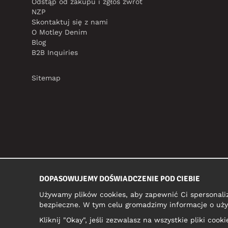
Odstąp od zakupu i zgłoś zwrot
NZP
Skontaktuj się z nami
O Motley Denim
Blog
B2B Inquiries
Sitemap
DOPASOWUJEMY DOŚWIADCZENIE POD CIEBIE
Używamy plików cookies, aby zapewnić Ci spersonali
bezpieczne. W tym celu gromadzimy informacje o uży
Kliknij "Okay", jeśli zezwalasz na wszystkie pliki coo