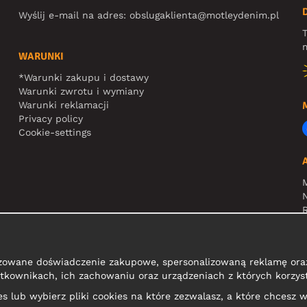
Wyślij e-mail na adres:
obslugaklienta@motleydenim.pl
T
m
WARUNKI
*Warunki zakupu i dostawy
Warunki zwrotu i wymiany
Warunki reklamacji
Privacy policy
Cookie-settings
N
R
zowane doświadczenie zakupowe, spersonalizowaną reklamę oraz
tkownikach, ich zachowaniu oraz urządzeniach z których korzyst
kies lub wybierz pliki cookies na które zezwalasz, a które chcesz w