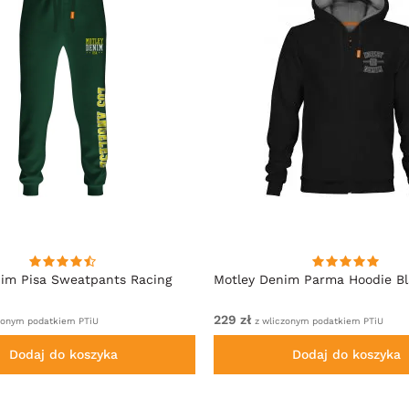
im Pisa Sweatpants Racing
Motley Denim Parma Hoodie B
229 zł
zonym podatkiem PTiU
z wliczonym podatkiem PTiU
Dodaj do koszyka
Dodaj do koszyka