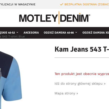
YLIZACJI W MAGAZYNIE
BEZPŁATNA DOSTAWA (ZOBAC
ĘSKIE 40-52
AKCESORIA
ODZIEŻ DAMSKA 40-66
ODZIEŻ DAMSKA XS
 543 T-shirt Blue
Kam Jeans 543 T-
Ten produkt jest obecnie wyprz
Idź do strony głównej sklepu »
Mapa strony »