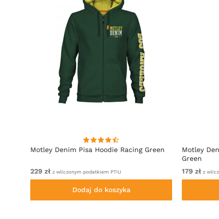
towy
Motley Denim Pisa Hoodie Racing Green
Motley Den
Green
229 zł
179 zł
z wliczonym podatkiem PTiU
z wlic
Dodaj do koszyka