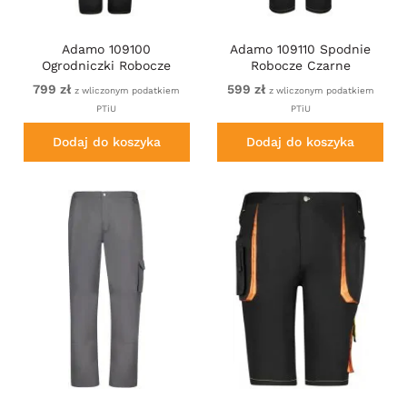
Adamo 109100
Adamo 109110 Spodnie
Ogrodniczki Robocze
Robocze Czarne
Czarne
799 zł
599 zł
z wliczonym podatkiem
z wliczonym podatkiem
PTiU
PTiU
Dodaj do koszyka
Dodaj do koszyka