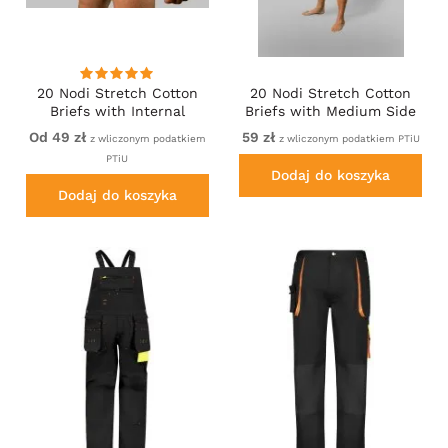
20 Nodi Stretch Cotton
20 Nodi Stretch Cotton
Briefs with Internal
Briefs with Medium Side
Elastic Band and Low
Cut Black
Od 49 zł
59 zł
z wliczonym podatkiem
z wliczonym podatkiem PTiU
Rise White
PTiU
Dodaj do koszyka
Dodaj do koszyka