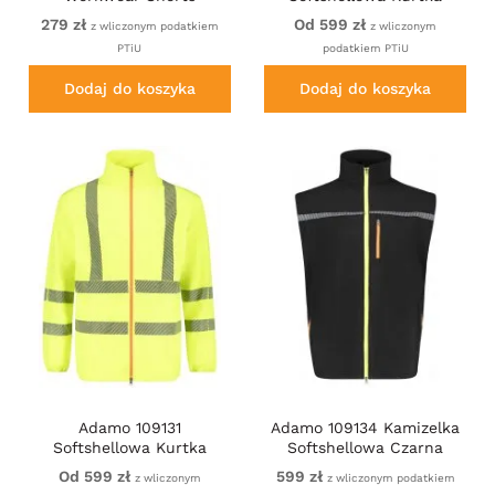
Graphite Grey
Robocza Czarna
279 zł
Od 599 zł
z wliczonym podatkiem
z wliczonym
PTiU
podatkiem PTiU
Dodaj do koszyka
Dodaj do koszyka
Adamo 109131
Adamo 109134 Kamizelka
Softshellowa Kurtka
Softshellowa Czarna
Ostrzegawcza Żółta
Od 599 zł
599 zł
z wliczonym
z wliczonym podatkiem