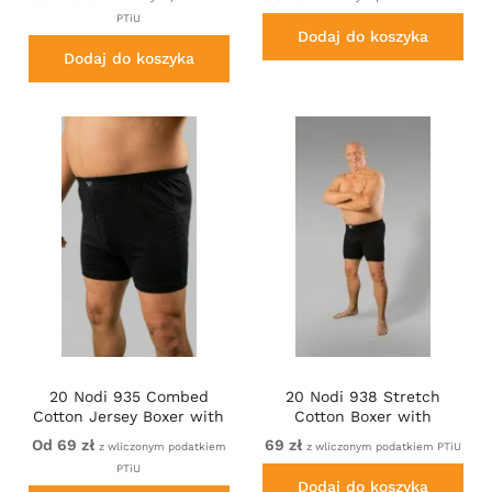
PTiU
Dodaj do koszyka
Dodaj do koszyka
20 Nodi 935 Combed
20 Nodi 938 Stretch
Cotton Jersey Boxer with
Cotton Boxer with
Front Button Fly Black
Embroidered Long Leg
Od 69 zł
69 zł
z wliczonym podatkiem
z wliczonym podatkiem PTiU
Black
PTiU
Dodaj do koszyka