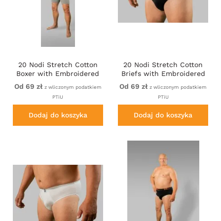
20 Nodi Stretch Cotton
20 Nodi Stretch Cotton
Boxer with Embroidered
Briefs with Embroidered
Long Leg Grey
Side Label Black
Od 69 zł
Od 69 zł
z wliczonym podatkiem
z wliczonym podatkiem
PTiU
PTiU
Dodaj do koszyka
Dodaj do koszyka