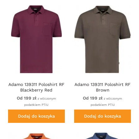
Adamo 139311 Poloshirt RF
Adamo 139311 Poloshirt RF
Blackberry Red
Brown
Od 199 zł
Od 199 zł
z wliczonym
z wliczonym
podatkiem PTiU
podatkiem PTiU
Dodaj do koszyka
Dodaj do koszyka