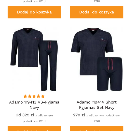
podatkiem PTiU
PTiU
Dodaj do koszyka
Dodaj do koszyka
Adamo 119413 VS-Pyjama
Adamo 119414 Short
Navy
Pyjamas Set Navy
Od 329 zł
279 zł
z wliczonym
z wliczonym podatkiem
podatkiem PTiU
PTiU