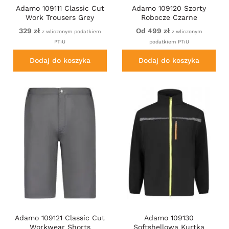
Adamo 109111 Classic Cut
Adamo 109120 Szorty
Work Trousers Grey
Robocze Czarne
329 zł
Od 499 zł
z wliczonym podatkiem
z wliczonym
PTiU
podatkiem PTiU
Dodaj do koszyka
Dodaj do koszyka
Adamo 109121 Classic Cut
Adamo 109130
Workwear Shorts
Softshellowa Kurtka