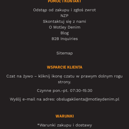
POMOC I KONTAKT
Odstąp od zakupu i zgłoś zwrot
NZP
Skontaktuj się z nami
O Motley Denim
Blog
B2B Inquiries
Sitemap
WSPARCIE KLIENTA
Czat na żywo – kliknij ikonę czatu w prawym dolnym rogu
strony.
Czynne pon.-pt. 07:30-15:30
Wyślij e-mail na adres:
obslugaklienta@motleydenim.pl
WARUNKI
*Warunki zakupu i dostawy