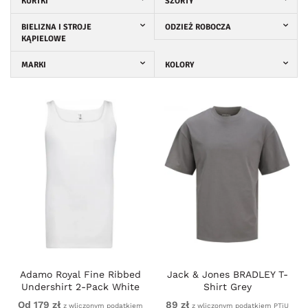
KURTKI
SZORTY
BIELIZNA I STROJE
ODZIEŻ ROBOCZA
KĄPIELOWE
MARKI
KOLORY
Adamo Royal Fine Ribbed
Jack & Jones BRADLEY T-
Undershirt 2-Pack White
Shirt Grey
Od 179 zł
89 zł
z wliczonym podatkiem
z wliczonym podatkiem PTiU