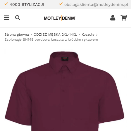
4000 STYLIZACJI
obslugaklienta@motleydenim.pl
Strona główna
ODZIEŻ MĘSKA 2XL-14XL
Koszule
Espionage SH149 bordowa koszula z krótkim rękawem