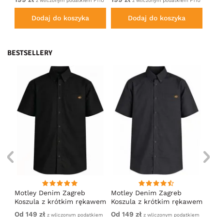
TiU
z wliczonym podatkiem PTiU
z wliczonym podatkiem PTiU
Dodaj do koszyka
Dodaj do koszyka
BESTSELLERY
Motley Denim Zagreb
Motley Denim Zagreb
Mo
Koszula z krótkim rękawem
Koszula z krótkim rękawem
Ko
Czarny
Antracytowy
Ci
Od 149 zł
Od 149 zł
Od
iem
z wliczonym podatkiem
z wliczonym podatkiem