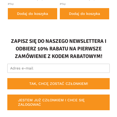
PTiU
PTiU
PTi
Dodaj do koszyka
Dodaj do koszyka
ZAPISZ SIĘ DO NASZEGO NEWSLETTERA I
ODBIERZ 10% RABATU NA PIERWSZE
ZAMÓWIENIE Z KODEM RABATOWYM!
TAK, CHCĘ ZOSTAĆ CZŁONKIEM!
JESTEM JUŻ CZŁONKIEM I CHCE SIĘ
ZALOGOWAĆ