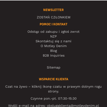
NEWSLETTER
ZOSTAŃ CZŁONKIEM
POMOC I KONTAKT
Odstąp od zakupu i zgłoś zwrot
NZP
Skontaktuj się z nami
O Motley Denim
Blog
B2B Inquiries
Sitemap
WSPARCIE KLIENTA
Czat na żywo – kliknij ikonę czatu w prawym dolnym rogu
strony.
Czynne pon.-pt. 07:30-15:30
Wyślij e-mail na adres:
obslugaklienta@motleydenim.pl