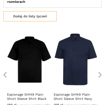
rozmiarach
Dodaj do listy życzeń
a z
Espionage SH149 Plain
Espionage SH149 Plain
Es
Short Sleeve Shirt Black
Short Sleeve Shirt Navy
Kr
Ni
199 zł
199 zł
19