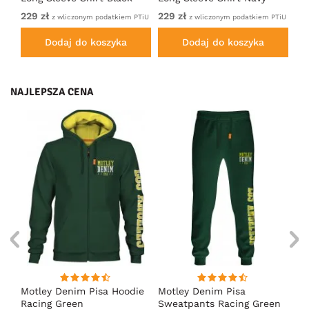
229 zł
229 zł
22
TiU
z wliczonym podatkiem PTiU
z wliczonym podatkiem PTiU
Dodaj do koszyka
Dodaj do koszyka
NAJLEPSZA CENA
irt
Motley Denim Pisa Hoodie
Motley Denim Pisa
Mo
Racing Green
Sweatpants Racing Green
Ho