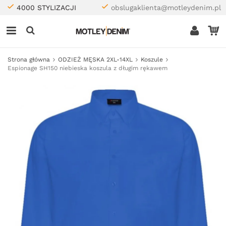
4000 STYLIZACJI
obslugaklienta@motleydenim.pl
Strona główna
ODZIEŻ MĘSKA 2XL-14XL
Koszule
Espionage SH150 niebieska koszula z długim rękawem