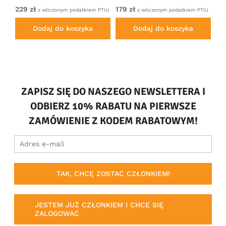
229 zł
179 zł
22
em
z wliczonym podatkiem PTiU
z wliczonym podatkiem PTiU
Dodaj do koszyka
Dodaj do koszyka
ZAPISZ SIĘ DO NASZEGO NEWSLETTERA I
ODBIERZ 10% RABATU NA PIERWSZE
ZAMÓWIENIE Z KODEM RABATOWYM!
TAK, CHCĘ ZOSTAĆ CZŁONKIEM!
JESTEM JUŻ CZŁONKIEM I CHCE SIĘ
ZALOGOWAĆ