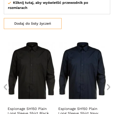
Kliknij tutaj, aby wyświetlić przewodnik po
rozmiarach
Dodaj do listy życzeń
wa
Espionage SH150 Plain
Espionage SH150 Plain
Es
em
Long Sleeve Shirt Black
Long Sleeve Shirt Navy
Lo