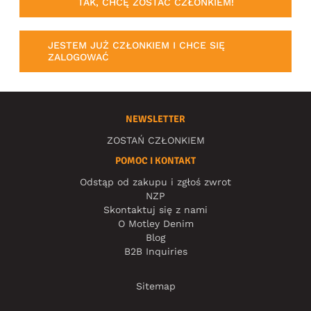
TAK, CHCĘ ZOSTAĆ CZŁONKIEM!
JESTEM JUŻ CZŁONKIEM I CHCE SIĘ
ZALOGOWAĆ
NEWSLETTER
ZOSTAŃ CZŁONKIEM
POMOC I KONTAKT
Odstąp od zakupu i zgłoś zwrot
NZP
Skontaktuj się z nami
O Motley Denim
Blog
B2B Inquiries
Sitemap