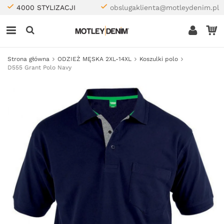
4000 STYLIZACJI
obslugaklienta@motleydenim.pl
Strona główna
ODZIEŻ MĘSKA 2XL-14XL
Koszulki polo
D555 Grant Polo Navy