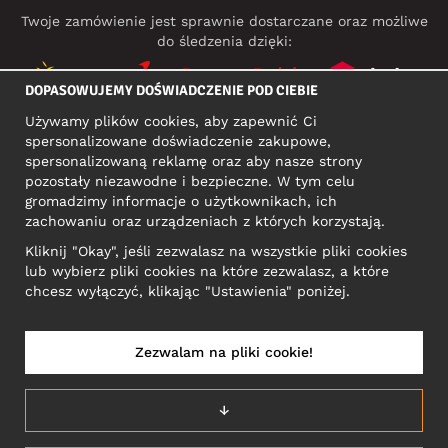
Twoje zamówienie jest sprawnie dostarczane oraz możliwe
do śledzenia dzięki:
DOPASOWUJEMY DOŚWIADCZENIE POD CIEBIE
Używamy plików cookies, aby zapewnić Ci
MEDIA SPOŁECZNOŚCIOWE
spersonalizowane doświadczenie zakupowe,
spersonalizowaną reklamę oraz aby nasze strony
pozostały niezawodne i bezpieczne. W tym celu
gromadzimy informacje o użytkownikach, ich
ADRES KONTAKTOWY
zachowaniu oraz urządzeniach z których korzystają.
Motley Denim Europe OÜ
Kliknij "Okay", jeśli zezwalasz na wszystkie pliki cookies
Narva mnt 5, EE-10117 Tallinn
lub wybierz pliki cookies na które zezwalasz, a które
Reg: 12356245
chcesz wyłączyć, klikając "Ustawienia" poniżej.
Uwaga! Nie wysyłaj zwrotów produktów na ten adres!
Zezwalam na pliki cookie!
POLSKA/POLSKI
↓