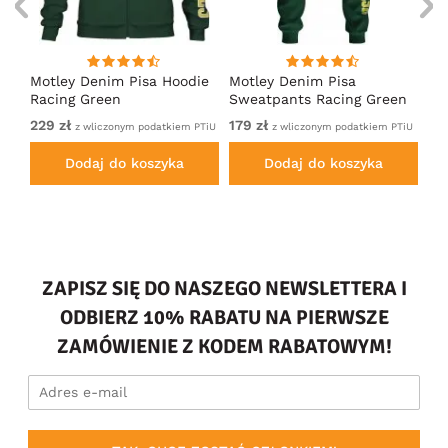
irt
Motley Denim Pisa Hoodie
Motley Denim Pisa
Mo
Racing Green
Sweatpants Racing Green
Ho
229 zł
179 zł
22
em
z wliczonym podatkiem PTiU
z wliczonym podatkiem PTiU
Dodaj do koszyka
Dodaj do koszyka
ZAPISZ SIĘ DO NASZEGO NEWSLETTERA I
ODBIERZ 10% RABATU NA PIERWSZE
ZAMÓWIENIE Z KODEM RABATOWYM!