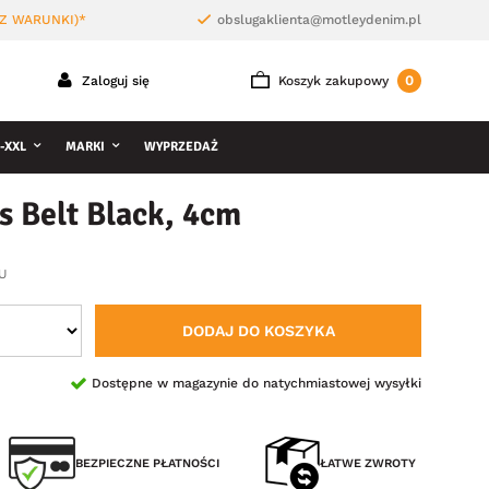
Z WARUNKI)*
obslugaklienta@motleydenim.pl
0
Zaloguj się
Koszyk zakupowy
-XXL
MARKI
WYPRZEDAŻ
 Belt Black, 4cm
iU
DODAJ DO KOSZYKA
Dostępne w magazynie do natychmiastowej wysyłki
BEZPIECZNE PŁATNOŚCI
ŁATWE ZWROTY