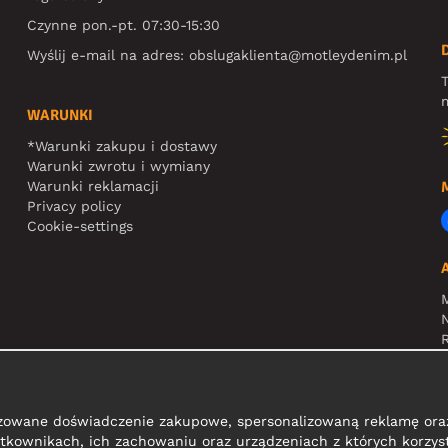
Czynne pon.-pt. 07:30-15:30
Wyślij e-mail na adres:
obslugaklienta@motleydenim.pl
T
m
WARUNKI
*Warunki zakupu i dostawy
Warunki zwrotu i wymiany
Warunki reklamacji
Privacy policy
Cookie-settings
N
R
zowane doświadczenie zakupowe, spersonalizowaną reklamę oraz
tkownikach, ich zachowaniu oraz urządzeniach z których korzyst