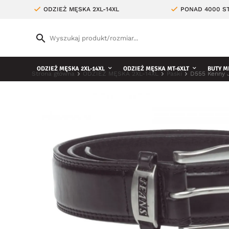
ODZIEŻ MĘSKA 2XL-14XL
PONAD 4000 ST
ODZIEŻ MĘSKA 2XL-14XL
ODZIEŻ MĘSKA MT-6XLT
BUTY M
Strona główna
ODZIEŻ MĘSKA 2XL-14XL
Paski
D555 Kenny 