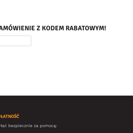
 ZAMÓWIENIE Z KODEM RABATOWYM!
PŁATNOŚĆ
łać bezpiecznie za pomocą: