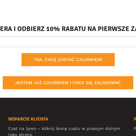
TERA I ODBIERZ 10% RABATU NA PIERWSZE
TAK, CHCĘ ZOSTAĆ CZŁONKIEM!
JESTEM JUŻ CZŁONKIEM I CHCE SIĘ ZALOGOWAĆ
WSPARCIE KLIENTA
Czat na żywo – kliknij ikonę czatu w prawym dolnym
P
rogu strony.