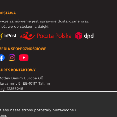
DOSTAWA
woje zamówienie jest sprawnie dostarczane oraz
ożliwe do śledzenia dzięki:
MEDIA SPOŁECZNOŚCIOWE
ADRES KONTAKTOWY
Motley Denim Europe OÜ
arva mnt 5, EE-10117 Tallinn
eg: 12356245
Uwaga! Nie wysyłaj zwrotów produktów na ten adres!
 aby nasze strony pozostały niezawodne i
ają.