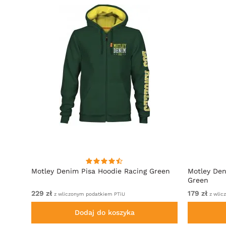
towy
Motley Denim Pisa Hoodie Racing Green
Motley Den
Green
229 zł
179 zł
z wliczonym podatkiem PTiU
z wlic
Dodaj do koszyka