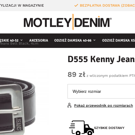
YLIZACJI W MAGAZYNIE
BEZPŁATNA DOSTAWA (ZOBAC
ĘSKIE 40-52
AKCESORIA
ODZIEŻ DAMSKA 40-66
ODZIEŻ DAMSKA XS
Jeans Belt Black, 4cm
D555 Kenny Jeans
89 zł
z wliczonym podatkiem PT
Pokaż przewodnik po rozmiarach
SZYBKIE DOSTAWY