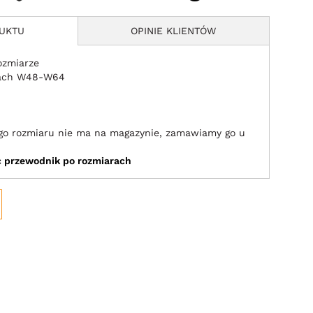
DUKTU
OPINIE KLIENTÓW
ozmiarze
rach W48-W64
jego rozmiaru nie ma na magazynie, zamawiamy go u
ić przewodnik po rozmiarach