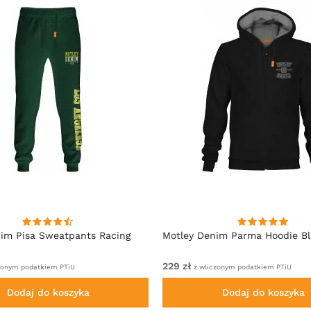
im Pisa Sweatpants Racing
Motley Denim Parma Hoodie B
229 zł
zonym podatkiem PTiU
z wliczonym podatkiem PTiU
Dodaj do koszyka
Dodaj do koszyka