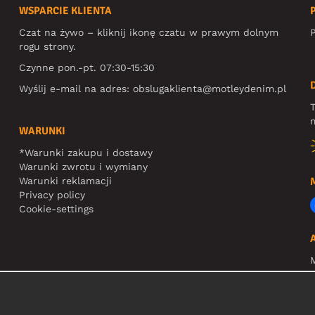
WSPARCIE KLIENTA
Czat na żywo – kliknij ikonę czatu w prawym dolnym
P
rogu strony.
Czynne pon.-pt. 07:30-15:30
Wyślij e-mail na adres:
obslugaklienta@motleydenim.pl
T
m
WARUNKI
*Warunki zakupu i dostawy
Warunki zwrotu i wymiany
Warunki reklamacji
Privacy policy
Cookie-settings
N
R