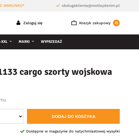
Z WARUNKI)*
obslugaklienta@motleydenim.pl
0
Zaloguj się
Koszyk zakupowy
-XXL
MARKI
WYPRZEDAŻ
1133 cargo szorty wojskowa
PTiU
DODAJ DO KOSZYKA
Dostępne w magazynie do natychmiastowej wysyłki