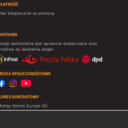
PŁATNOŚĆ
łać bezpiecznie za pomocą:
DOSTAWA
woje zamówienie jest sprawnie dostarczane oraz
ożliwe do śledzenia dzięki:
MEDIA SPOŁECZNOŚCIOWE
ADRES KONTAKTOWY
Motley Denim Europe OÜ
arva mnt 5, EE-10117 Tallinn
eg: 12356245
Uwaga! Nie wysyłaj zwrotów produktów na ten adres!