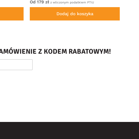
Od 179 zł
Od 22
z wliczonym podatkiem PTiU
Dodaj do koszyka
 ZAMÓWIENIE Z KODEM RABATOWYM!