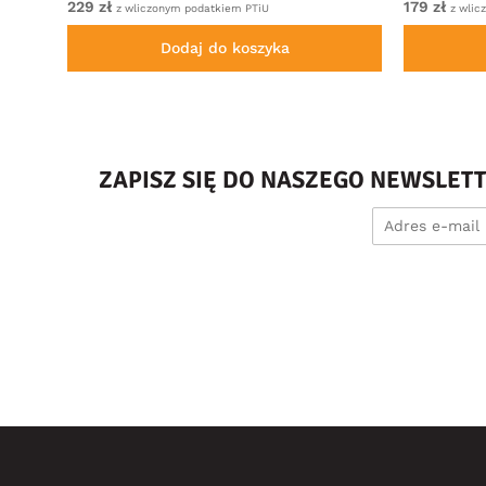
229 zł
179 zł
z wliczonym podatkiem PTiU
z wlic
Dodaj do koszyka
ZAPISZ SIĘ DO NASZEGO NEWSLET