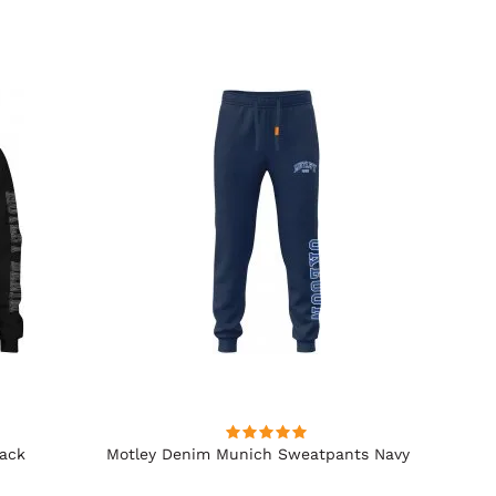
lack
Motley Denim Munich Sweatpants Navy
Motle