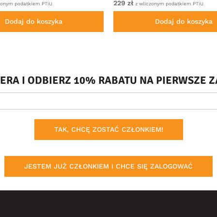
229 zł
zonym podatkiem PTiU
z wliczonym podatkiem PTiU
Dodaj do koszyka
Dodaj do koszyka
TERA I ODBIERZ 10% RABATU NA PIERWSZE
TAK, CHCĘ ZOSTAĆ CZŁONKIEM!
JESTEM JUŻ CZŁONKIEM I CHCE SIĘ ZALOGOWAĆ