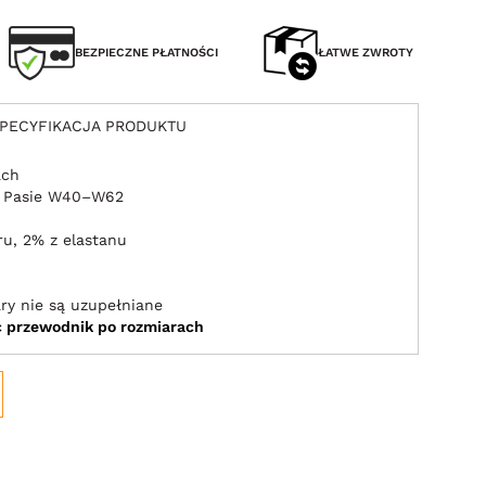
BEZPIECZNE PŁATNOŚCI
ŁATWE ZWROTY
PECYFIKACJA PRODUKTU
ach
 Pasie W40–W62
u, 2% z elastanu
ry nie są uzupełniane
ić przewodnik po rozmiarach