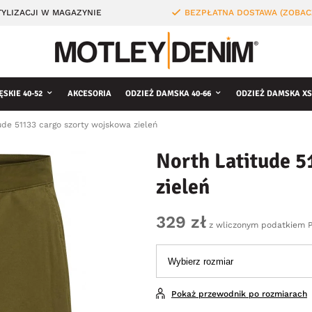
YLIZACJI W MAGAZYNIE
BEZPŁATNA DOSTAWA (ZOBAC
ĘSKIE 40-52
AKCESORIA
ODZIEŻ DAMSKA 40-66
ODZIEŻ DAMSKA XS
ude 51133 cargo szorty wojskowa zieleń
North Latitude 5
zieleń
329 zł
z wliczonym podatkiem 
Pokaż przewodnik po rozmiarach