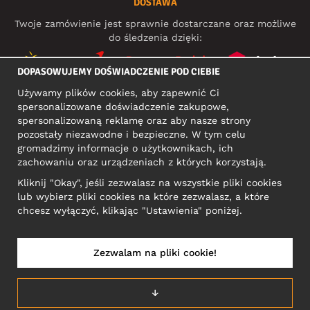
DOSTAWA
Twoje zamówienie jest sprawnie dostarczane oraz możliwe
do śledzenia dzięki:
DOPASOWUJEMY DOŚWIADCZENIE POD CIEBIE
Używamy plików cookies, aby zapewnić Ci
MEDIA SPOŁECZNOŚCIOWE
spersonalizowane doświadczenie zakupowe,
spersonalizowaną reklamę oraz aby nasze strony
pozostały niezawodne i bezpieczne. W tym celu
gromadzimy informacje o użytkownikach, ich
ADRES KONTAKTOWY
zachowaniu oraz urządzeniach z których korzystają.
Motley Denim Europe OÜ
Kliknij "Okay", jeśli zezwalasz na wszystkie pliki cookies
Narva mnt 5, EE-10117 Tallinn
lub wybierz pliki cookies na które zezwalasz, a które
Reg: 12356245
chcesz wyłączyć, klikając "Ustawienia" poniżej.
Uwaga! Nie wysyłaj zwrotów produktów na ten adres!
Zezwalam na pliki cookie!
POLSKA/POLSKI
↓