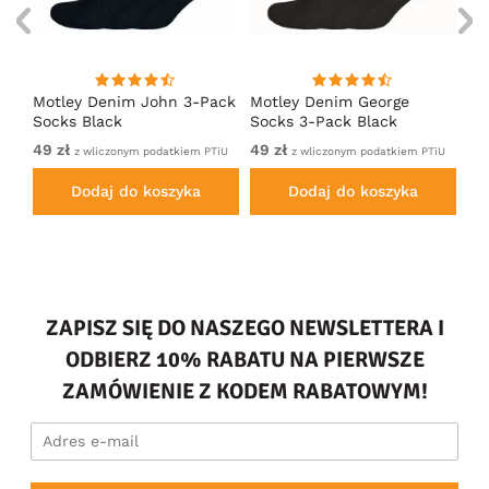
Motley Denim John 3-Pack
Motley Denim George
Mo
Socks Black
Socks 3-Pack Black
So
49 zł
49 zł
49
iem
z wliczonym podatkiem PTiU
z wliczonym podatkiem PTiU
Dodaj do koszyka
Dodaj do koszyka
ZAPISZ SIĘ DO NASZEGO NEWSLETTERA I
ODBIERZ 10% RABATU NA PIERWSZE
ZAMÓWIENIE Z KODEM RABATOWYM!