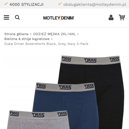
4000 STYLIZACJI
obslugaklienta@motleydenim.pl
Strona główna
ODZIEŻ MĘSKA 2XL-14XL
Bielizna & stroje kąpielowe
Duke Driver Boxershorts Black, Grey, Navy 3-Pack