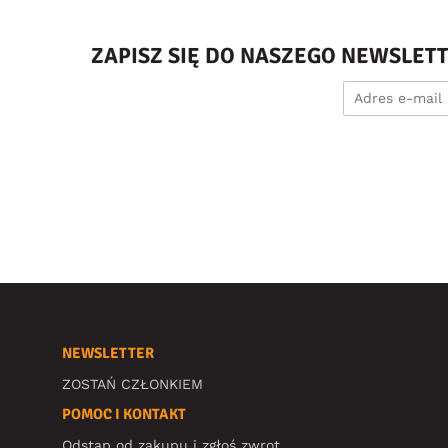
ZAPISZ SIĘ DO NASZEGO NEWSLET
NEWSLETTER
ZOSTAŃ CZŁONKIEM
POMOC I KONTAKT
Odstąp od zakupu i zgłoś zwrot