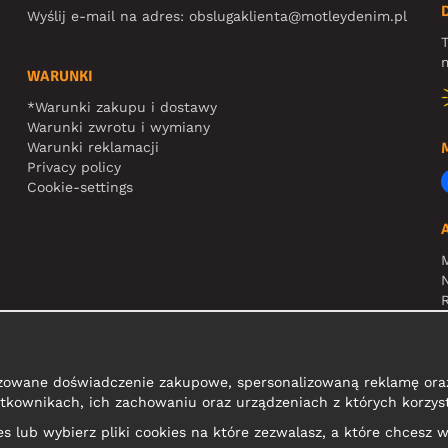
Wyślij e-mail na adres:
obslugaklienta@motleydenim.pl
T
m
WARUNKI
*Warunki zakupu i dostawy
Warunki zwrotu i wymiany
Warunki reklamacji
Privacy policy
Cookie-settings
N
R
zowane doświadczenie zakupowe, spersonalizowaną reklamę oraz
tkownikach, ich zachowaniu oraz urządzeniach z których korzyst
kies lub wybierz pliki cookies na które zezwalasz, a które chcesz w