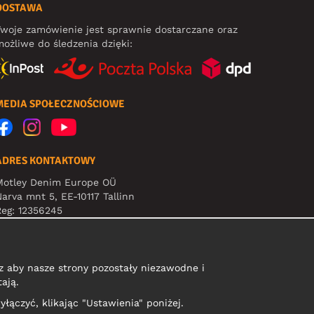
DOSTAWA
woje zamówienie jest sprawnie dostarczane oraz
ożliwe do śledzenia dzięki:
MEDIA SPOŁECZNOŚCIOWE
ADRES KONTAKTOWY
Motley Denim Europe OÜ
arva mnt 5, EE-10117 Tallinn
eg: 12356245
Uwaga! Nie wysyłaj zwrotów produktów na ten adres!
 aby nasze strony pozostały niezawodne i
ają.
yłączyć, klikając "Ustawienia" poniżej.