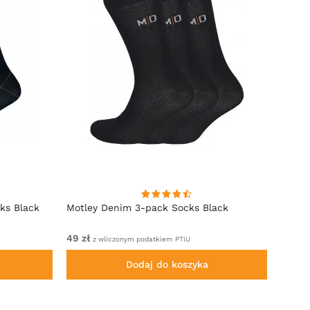
ks Black
Motley Denim 3-pack Socks Black
Motle
Black
49 zł
Od 129
z wliczonym podatkiem PTiU
Dodaj do koszyka