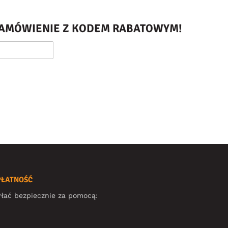
 ZAMÓWIENIE Z KODEM RABATOWYM!
PŁATNOŚĆ
łać bezpiecznie za pomocą: