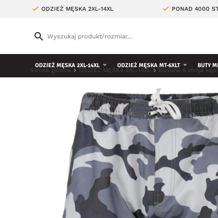
ODZIEŻ MĘSKA 2XL-14XL
PONAD 4000 ST
ODZIEŻ MĘSKA 2XL-14XL
ODZIEŻ MĘSKA MT-6XLT
BUTY M
Strona główna
ODZIEŻ MĘSKA 2XL-14XL
Bielizna & stroje ką