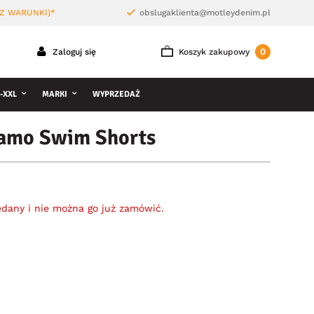
Z WARUNKI)*
obslugaklienta@motleydenim.pl
0
Zaloguj się
Koszyk zakupowy
-XXL
MARKI
WYPRZEDAŻ
amo Swim Shorts
edany i nie można go już zamówić.