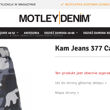
YLIZACJI W MAGAZYNIE
BEZPŁATNA DOSTAWA (ZOBAC
ĘSKIE 40-52
AKCESORIA
ODZIEŻ DAMSKA 40-66
ODZIEŻ DAMSKA XS
pielowe
Kam Jeans 377 Camo Swim Shorts
Kam Jeans 377 C
Ten produkt jest obecnie wyprz
Idź do strony głównej sklepu »
Mapa strony »