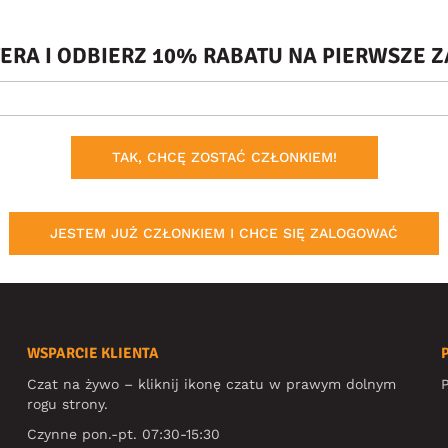
TERA I ODBIERZ 10% RABATU NA PIERWSZE
TAK, CHCĘ ZOSTAĆ CZŁONKIEM!
JESTEM JUŻ CZŁONKIEM I CHCE SIĘ ZALOGOWAĆ
WSPARCIE KLIENTA
Czat na żywo – kliknij ikonę czatu w prawym dolnym
P
rogu strony.
Czynne pon.-pt. 07:30-15:30