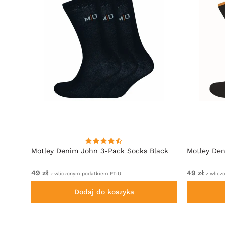
 3-
Motley Denim John 3-Pack Socks Black
Motley Den
49 zł
49 zł
z wliczonym podatkiem PTiU
z wlicz
Dodaj do koszyka