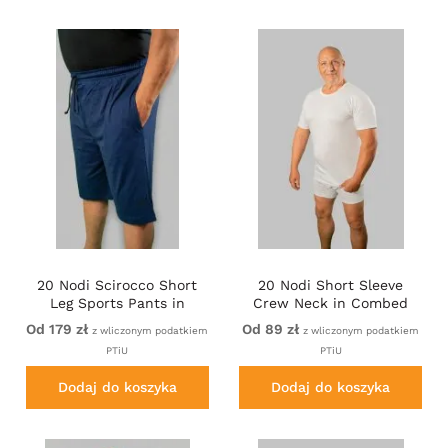
20 Nodi Scirocco Short
20 Nodi Short Sleeve
Leg Sports Pants in
Crew Neck in Combed
Combed Cotton Jersey
Cotton Jersey White
Od 179 zł
Od 89 zł
z wliczonym podatkiem
z wliczonym podatkiem
Navy
PTiU
PTiU
Dodaj do koszyka
Dodaj do koszyka