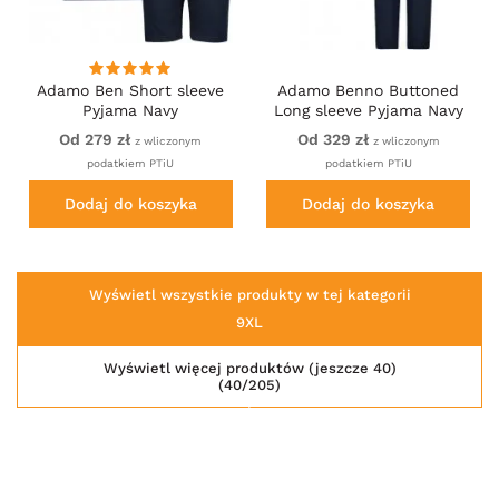
Adamo Ben Short sleeve
Adamo Benno Buttoned
Pyjama Navy
Long sleeve Pyjama Navy
Od 279 zł
Od 329 zł
z wliczonym
z wliczonym
podatkiem PTiU
podatkiem PTiU
Dodaj do koszyka
Dodaj do koszyka
Wyświetl wszystkie produkty w tej kategorii
9XL
Wyświetl więcej produktów (jeszcze 40)
(40/205)