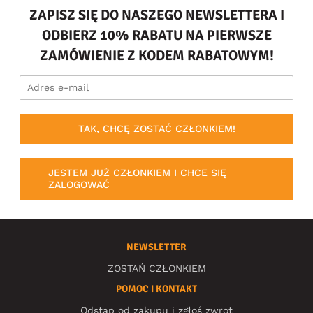
ZAPISZ SIĘ DO NASZEGO NEWSLETTERA I
ODBIERZ 10% RABATU NA PIERWSZE
ZAMÓWIENIE Z KODEM RABATOWYM!
TAK, CHCĘ ZOSTAĆ CZŁONKIEM!
JESTEM JUŻ CZŁONKIEM I CHCE SIĘ
ZALOGOWAĆ
NEWSLETTER
ZOSTAŃ CZŁONKIEM
POMOC I KONTAKT
Odstąp od zakupu i zgłoś zwrot