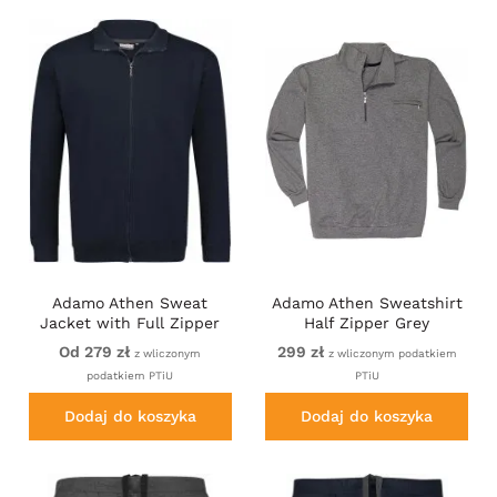
Adamo Athen Sweat
Adamo Athen Sweatshirt
Jacket with Full Zipper
Half Zipper Grey
Navy
Od 279 zł
299 zł
z wliczonym
z wliczonym podatkiem
podatkiem PTiU
PTiU
Dodaj do koszyka
Dodaj do koszyka