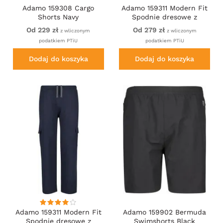
Adamo 159308 Cargo
Adamo 159311 Modern Fit
Shorts Navy
Spodnie dresowe z
kieszeniami Czarne
Od 229 zł
Od 279 zł
z wliczonym
z wliczonym
podatkiem PTiU
podatkiem PTiU
Dodaj do koszyka
Dodaj do koszyka
Adamo 159311 Modern Fit
Adamo 159902 Bermuda
Spodnie dresowe z
Swimshorts Black