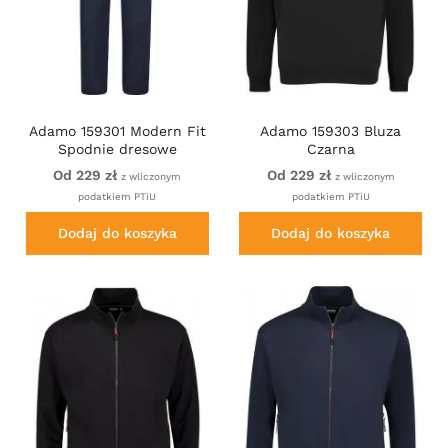
Adamo 159301 Modern Fit
Adamo 159303 Bluza
Spodnie dresowe
Czarna
Granatowe
Od 229 zł
Od 229 zł
z wliczonym
z wliczonym
podatkiem PTiU
podatkiem PTiU
Dodaj do koszyka
Dodaj do koszyka