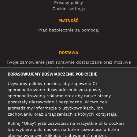
Privacy policy
Cookie-settings
PŁATNOŚĆ
Płać bezpiecznie za pomocą:
DOSTAWA
Twoje zamówienie jest sprawnie dostarczane oraz możliwe
do śledzenia dzięki:
DOPASOWUJEMY DOŚWIADCZENIE POD CIEBIE
Używamy plików cookies, aby zapewnić Ci
spersonalizowane doświadczenie zakupowe,
MEDIA SPOŁECZNOŚCIOWE
spersonalizowaną reklamę oraz aby nasze strony
pozostały niezawodne i bezpieczne. W tym celu
gromadzimy informacje o użytkownikach, ich
zachowaniu oraz urządzeniach z których korzystają.
ADRES KONTAKTOWY
Kliknij "Okay", jeśli zezwalasz na wszystkie pliki cookies
Motley Denim Europe OÜ
lub wybierz pliki cookies na które zezwalasz, a które
Narva mnt 5, EE-10117 Tallinn
chcesz wyłączyć, klikając "Ustawienia" poniżej.