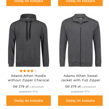
Dodaj do koszyka
Dodaj do koszyka
Adamo Athen Hoodie
Adamo Athen Sweat
without Zipper Charocal
Jacket with Full Zipper
Charcoal
Od 279 zł
Od 279 zł
z wliczonym
z wliczonym
podatkiem PTiU
podatkiem PTiU
Dodaj do koszyka
Dodaj do koszyka