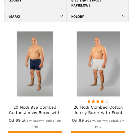
SZORTY
BIELIZNA I STROJE
KĄPIELOWE
MARKI
KOLORY
20 Nodi 935 Combed
20 Nodi Combed Cotton
Cotton Jersey Boxer with
Jersey Boxer with Front
Front Button Fly Navy
Button Fly White
Od 69 zł
Od 69 zł
z wliczonym podatkiem
z wliczonym podatkiem
PTiU
PTiU