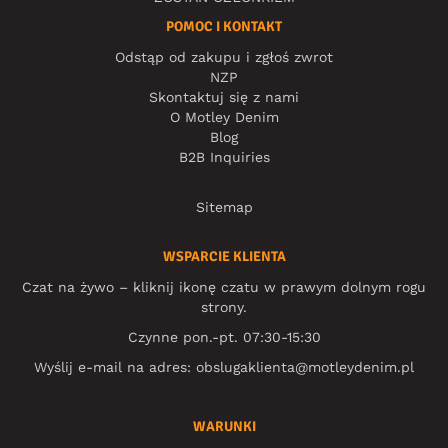
POMOC I KONTAKT
Odstąp od zakupu i zgłoś zwrot
NZP
Skontaktuj się z nami
O Motley Denim
Blog
B2B Inquiries
Sitemap
WSPARCIE KLIENTA
Czat na żywo – kliknij ikonę czatu w prawym dolnym rogu
strony.
Czynne pon.-pt. 07:30-15:30
Wyślij e-mail na adres:
obslugaklienta@motleydenim.pl
WARUNKI