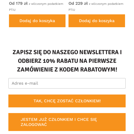
Od 179 zł
Od 229 zł
Od
iem
z wliczonym podatkiem
z wliczonym podatkiem
PTiU
PTiU
PTi
Dodaj do koszyka
Dodaj do koszyka
ZAPISZ SIĘ DO NASZEGO NEWSLETTERA I
ODBIERZ 10% RABATU NA PIERWSZE
ZAMÓWIENIE Z KODEM RABATOWYM!
TAK, CHCĘ ZOSTAĆ CZŁONKIEM!
JESTEM JUŻ CZŁONKIEM I CHCE SIĘ
ZALOGOWAĆ