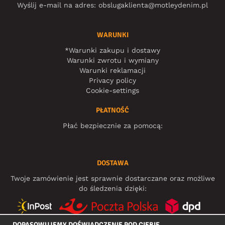
Wyślij e-mail na adres:
obslugaklienta@motleydenim.pl
WARUNKI
*Warunki zakupu i dostawy
Warunki zwrotu i wymiany
Warunki reklamacji
Privacy policy
Cookie-settings
PŁATNOŚĆ
Płać bezpiecznie za pomocą:
DOSTAWA
Twoje zamówienie jest sprawnie dostarczane oraz możliwe
do śledzenia dzięki:
DOPASOWUJEMY DOŚWIADCZENIE POD CIEBIE