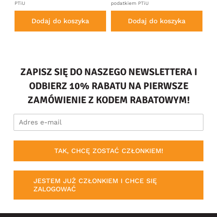
PTiU
podatkiem PTiU
PTi
Dodaj do koszyka
Dodaj do koszyka
ZAPISZ SIĘ DO NASZEGO NEWSLETTERA I
ODBIERZ 10% RABATU NA PIERWSZE
ZAMÓWIENIE Z KODEM RABATOWYM!
TAK, CHCĘ ZOSTAĆ CZŁONKIEM!
JESTEM JUŻ CZŁONKIEM I CHCE SIĘ
ZALOGOWAĆ