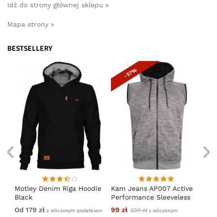
Idź do strony głównej sklepu »
Mapa strony »
BESTSELLERY
- 57%
en
Motley Denim Riga Hoodie
Kam Jeans AP007 Active
Mo
Black
Performance Sleeveless
Ho
Hoody Grey
Od 179 zł
99 zł
Od
229 zł
iem
z wliczonym podatkiem
z wliczonym