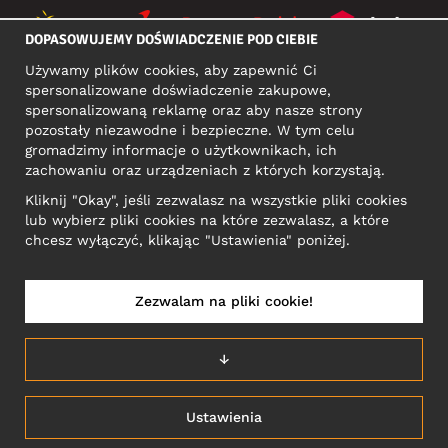
DOPASOWUJEMY DOŚWIADCZENIE POD CIEBIE
Używamy plików cookies, aby zapewnić Ci
MEDIA SPOŁECZNOŚCIOWE
spersonalizowane doświadczenie zakupowe,
spersonalizowaną reklamę oraz aby nasze strony
pozostały niezawodne i bezpieczne. W tym celu
gromadzimy informacje o użytkownikach, ich
ADRES KONTAKTOWY
zachowaniu oraz urządzeniach z których korzystają.
Motley Denim Europe OÜ
Kliknij "Okay", jeśli zezwalasz na wszystkie pliki cookies
Narva mnt 5, EE-10117 Tallinn
lub wybierz pliki cookies na które zezwalasz, a które
Reg: 12356245
chcesz wyłączyć, klikając "Ustawienia" poniżej.
Uwaga! Nie wysyłaj zwrotów produktów na ten adres!
Zezwalam na pliki cookie!
POLSKA/POLSKI
↓
Ustawienia