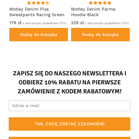
irt
Motley Denim Pisa
Motley Denim Parma
Mo
Sweatpants Racing Green
Hoodie Black
Sw
179 zł
229 zł
Od
em
z wliczonym podatkiem PTiU
z wliczonym podatkiem PTiU
PTi
Dodaj do koszyka
Dodaj do koszyka
ZAPISZ SIĘ DO NASZEGO NEWSLETTERA I
ODBIERZ 10% RABATU NA PIERWSZE
ZAMÓWIENIE Z KODEM RABATOWYM!
TAK, CHCĘ ZOSTAĆ CZŁONKIEM!