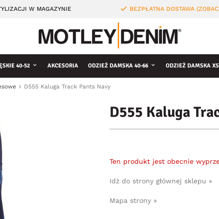
YLIZACJI W MAGAZYNIE
BEZPŁATNA DOSTAWA (ZOBAC
ĘSKIE 40-52
AKCESORIA
ODZIEŻ DAMSKA 40-66
ODZIEŻ DAMSKA XS
resowe
D555 Kaluga Track Pants Navy
D555 Kaluga Tra
Ten produkt jest obecnie wyprz
Idź do strony głównej sklepu »
Mapa strony »