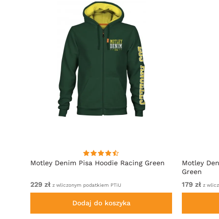
towy
Motley Denim Pisa Hoodie Racing Green
Motley Den
Green
229 zł
179 zł
z wliczonym podatkiem PTiU
z wlic
Dodaj do koszyka