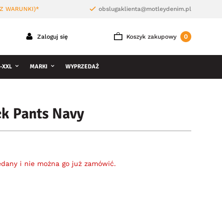
Z WARUNKI)*
obslugaklienta@motleydenim.pl
0
Zaloguj się
Koszyk zakupowy
-XXL
MARKI
WYPRZEDAŻ
ck Pants Navy
edany i nie można go już zamówić.