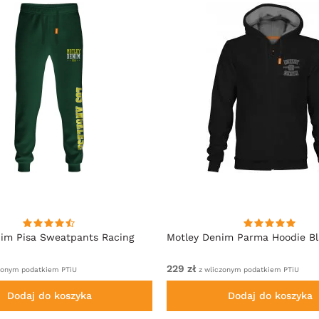
im Pisa Sweatpants Racing
Motley Denim Parma Hoodie B
229 zł
zonym podatkiem PTiU
z wliczonym podatkiem PTiU
Dodaj do koszyka
Dodaj do koszyka