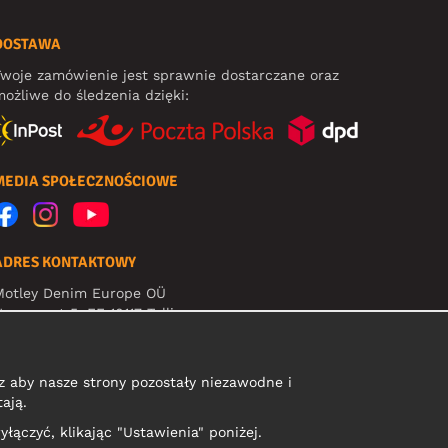
DOSTAWA
woje zamówienie jest sprawnie dostarczane oraz
ożliwe do śledzenia dzięki:
MEDIA SPOŁECZNOŚCIOWE
ADRES KONTAKTOWY
Motley Denim Europe OÜ
arva mnt 5, EE-10117 Tallinn
eg: 12356245
Uwaga! Nie wysyłaj zwrotów produktów na ten adres!
 aby nasze strony pozostały niezawodne i
ają.
yłączyć, klikając "Ustawienia" poniżej.