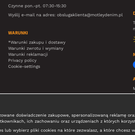
Czynne pon.-pt. 07:30-15:30
Wyślij e-mail na adres:
obslugaklienta@motleydenim.pl
T
m
WARUNKI
*Warunki zakupu i dostawy
Warunki zwrotu i wymiany
Warunki reklamacji
Privacy policy
Cookie-settings
N
R
zowane doświadczenie zakupowe, spersonalizowaną reklamę oraz
tkownikach, ich zachowaniu oraz urządzeniach z których korzyst
kies lub wybierz pliki cookies na które zezwalasz, a które chcesz w