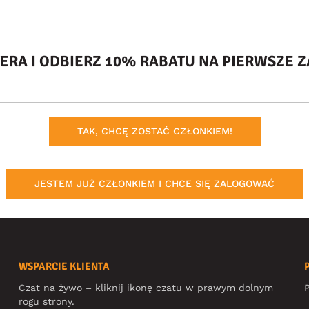
TERA I ODBIERZ 10% RABATU NA PIERWSZE
TAK, CHCĘ ZOSTAĆ CZŁONKIEM!
JESTEM JUŻ CZŁONKIEM I CHCE SIĘ ZALOGOWAĆ
WSPARCIE KLIENTA
Czat na żywo – kliknij ikonę czatu w prawym dolnym
P
rogu strony.