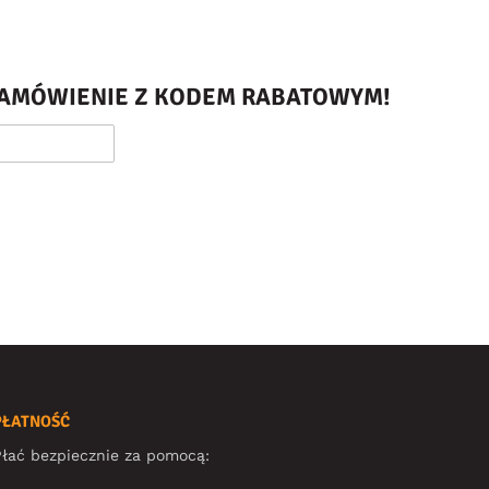
 ZAMÓWIENIE Z KODEM RABATOWYM!
PŁATNOŚĆ
łać bezpiecznie za pomocą: