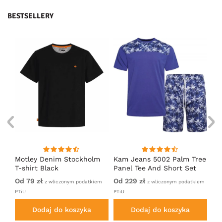
BESTSELLERY
nk
Motley Denim Stockholm
Kam Jeans 5002 Palm Tree
Mo
T-shirt Black
Panel Tee And Short Set
Sh
Electric Blue
Bl
Od 79 zł
Od 229 zł
Od
em
z wliczonym podatkiem
z wliczonym podatkiem
PTiU
PTiU
PTi
Dodaj do koszyka
Dodaj do koszyka