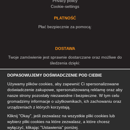
Privacy policy
Cookie-settings
PŁATNOŚĆ
Płać bezpiecznie za pomocą:
DOSTAWA
Twoje zamówienie jest sprawnie dostarczane oraz możliwe do
śledzenia dzięki:
DOPASOWUJEMY DOŚWIADCZENIE POD CIEBIE
Używamy plików cookies, aby zapewnić Ci spersonalizowane
MEDIA SPOŁECZNOŚCIOWE
doświadczenie zakupowe, spersonalizowaną reklamę oraz aby
nasze strony pozostały niezawodne i bezpieczne. W tym celu
gromadzimy informacje o użytkownikach, ich zachowaniu oraz
urządzeniach z których korzystają.
ADRES KONTAKTOWY
Kliknij "Okay", jeśli zezwalasz na wszystkie pliki cookies lub
Motley Denim Europe OÜ
wybierz pliki cookies na które zezwalasz, a które chcesz
Narva mnt 5, EE-10117 Tallinn
wyłączyć, klikając "Ustawienia" poniżej.