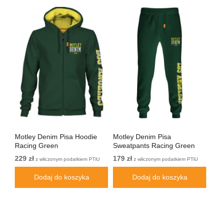
Motley Denim Pisa Hoodie
Motley Denim Pisa
Mo
Racing Green
Sweatpants Racing Green
Bl
229 zł
179 zł
229
PTiU
z wliczonym podatkiem PTiU
z wliczonym podatkiem PTiU
Dodaj do koszyka
Dodaj do koszyka