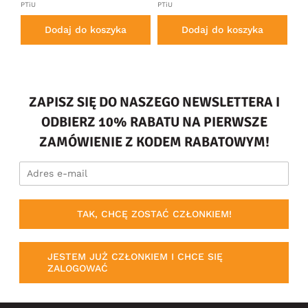
PTiU
PTiU
PTi
Dodaj do koszyka
Dodaj do koszyka
ZAPISZ SIĘ DO NASZEGO NEWSLETTERA I
ODBIERZ 10% RABATU NA PIERWSZE
ZAMÓWIENIE Z KODEM RABATOWYM!
TAK, CHCĘ ZOSTAĆ CZŁONKIEM!
JESTEM JUŻ CZŁONKIEM I CHCE SIĘ
ZALOGOWAĆ