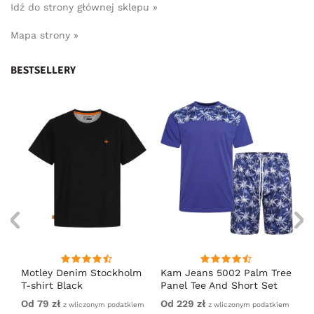
Idź do strony głównej sklepu »
Mapa strony »
BESTSELLERY
irt
Motley Denim Stockholm
Kam Jeans 5002 Palm Tree
Mo
T-shirt Black
Panel Tee And Short Set
Sh
Electric Blue
Bl
Od 79 zł
Od 229 zł
Od
em
z wliczonym podatkiem
z wliczonym podatkiem