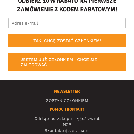
ODBIERZ 10% RABATU NA PIERWSZE
ZAMÓWIENIE Z KODEM RABATOWYM!
TAK, CHCĘ ZOSTAĆ CZŁONKIEM!
JESTEM JUŻ CZŁONKIEM I CHCE SIĘ
ZALOGOWAĆ
NEWSLETTER
ZOSTAŃ CZŁONKIEM
POMOC I KONTAKT
Odstąp od zakupu i zgłoś zwrot
NZP
Skontaktuj się z nami