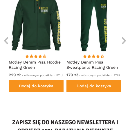
irt
Motley Denim Pisa Hoodie
Motley Denim Pisa
Mo
Racing Green
Sweatpants Racing Green
Ho
229 zł
179 zł
22
em
z wliczonym podatkiem PTiU
z wliczonym podatkiem PTiU
Dodaj do koszyka
Dodaj do koszyka
ZAPISZ SIĘ DO NASZEGO NEWSLETTERA I