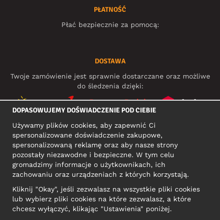
PŁATNOŚĆ
Płać bezpiecznie za pomocą:
DOSTAWA
Twoje zamówienie jest sprawnie dostarczane oraz możliwe
do śledzenia dzięki:
DOPASOWUJEMY DOŚWIADCZENIE POD CIEBIE
Używamy plików cookies, aby zapewnić Ci
MEDIA SPOŁECZNOŚCIOWE
spersonalizowane doświadczenie zakupowe,
spersonalizowaną reklamę oraz aby nasze strony
pozostały niezawodne i bezpieczne. W tym celu
gromadzimy informacje o użytkownikach, ich
ADRES KONTAKTOWY
zachowaniu oraz urządzeniach z których korzystają.
Motley Denim Europe OÜ
Kliknij "Okay", jeśli zezwalasz na wszystkie pliki cookies
Narva mnt 5, EE-10117 Tallinn
lub wybierz pliki cookies na które zezwalasz, a które
Reg: 12356245
chcesz wyłączyć, klikając "Ustawienia" poniżej.
Uwaga! Nie wysyłaj zwrotów produktów na ten adres!