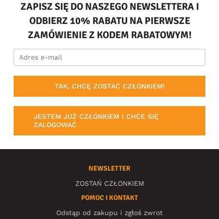
ZAPISZ SIĘ DO NASZEGO NEWSLETTERA I
ODBIERZ 10% RABATU NA PIERWSZE
ZAMÓWIENIE Z KODEM RABATOWYM!
TAK, CHCĘ ZOSTAĆ CZŁONKIEM!
JESTEM JUŻ CZŁONKIEM I CHCE SIĘ
ZALOGOWAĆ
NEWSLETTER
ZOSTAŃ CZŁONKIEM
POMOC I KONTAKT
Odstąp od zakupu i zgłoś zwrot