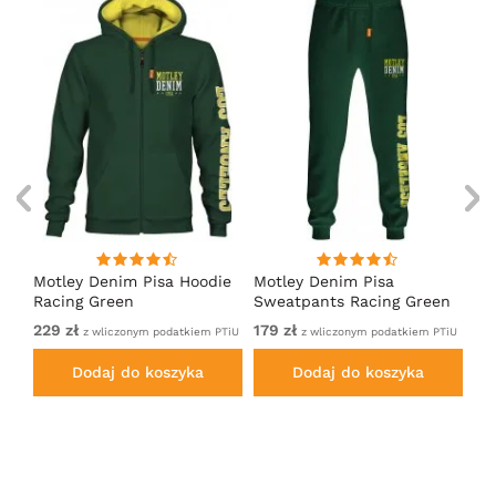
irt
Motley Denim Pisa Hoodie
Motley Denim Pisa
Mo
Racing Green
Sweatpants Racing Green
Ho
229 zł
179 zł
22
em
z wliczonym podatkiem PTiU
z wliczonym podatkiem PTiU
Dodaj do koszyka
Dodaj do koszyka