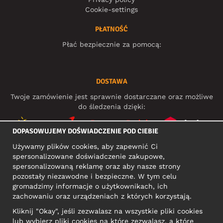
Cookie-settings
PŁATNOŚĆ
Płać bezpiecznie za pomocą:
DOSTAWA
Twoje zamówienie jest sprawnie dostarczane oraz możliwe
do śledzenia dzięki:
DOPASOWUJEMY DOŚWIADCZENIE POD CIEBIE
Używamy plików cookies, aby zapewnić Ci
MEDIA SPOŁECZNOŚCIOWE
spersonalizowane doświadczenie zakupowe,
spersonalizowaną reklamę oraz aby nasze strony
pozostały niezawodne i bezpieczne. W tym celu
gromadzimy informacje o użytkownikach, ich
ADRES KONTAKTOWY
zachowaniu oraz urządzeniach z których korzystają.
Motley Denim Europe OÜ
Kliknij "Okay", jeśli zezwalasz na wszystkie pliki cookies
Narva mnt 5, EE-10117 Tallinn
lub wybierz pliki cookies na które zezwalasz, a które