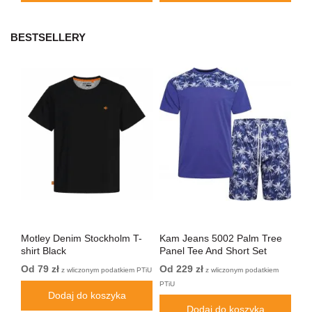
BESTSELLERY
Motley Denim Stockholm T-
Kam Jeans 5002 Palm Tree
Mo
shirt Black
Panel Tee And Short Set
Sho
Electric Blue
Bl
Od 79 zł
Od 229 zł
Od
PTiU
z wliczonym podatkiem PTiU
z wliczonym podatkiem
PTiU
Dodaj do koszyka
Dodaj do koszyka