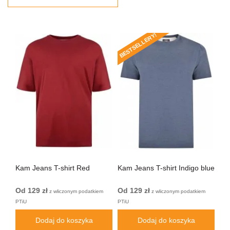
BESTSELLERY!
Kam Jeans T-shirt Red
Kam Jeans T-shirt Indigo blue
Kam
Od 129 zł
Od 129 zł
Od
m
z wliczonym podatkiem
z wliczonym podatkiem
PTiU
PTiU
PTi
Dodaj do koszyka
Dodaj do koszyka