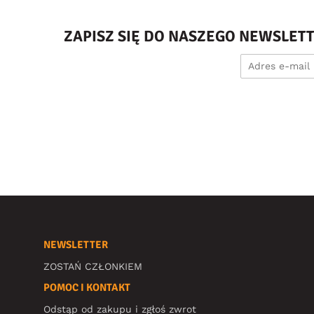
ZAPISZ SIĘ DO NASZEGO NEWSLET
NEWSLETTER
ZOSTAŃ CZŁONKIEM
POMOC I KONTAKT
Odstąp od zakupu i zgłoś zwrot