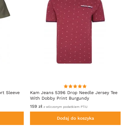
rt Sleeve
Kam Jeans 5396 Drop Needle Jersey Tee
Motle
With Dobby Print Burgundy
Indigo
159 zł
Od 59
z wliczonym podatkiem PTiU
Dodaj do koszyka