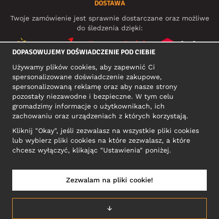
DOSTAWA
Twoje zamówienie jest sprawnie dostarczane oraz możliwe
do śledzenia dzięki:
DOPASOWUJEMY DOŚWIADCZENIE POD CIEBIE
Używamy plików cookies, aby zapewnić Ci
MEDIA SPOŁECZNOŚCIOWE
spersonalizowane doświadczenie zakupowe,
spersonalizowaną reklamę oraz aby nasze strony
pozostały niezawodne i bezpieczne. W tym celu
gromadzimy informacje o użytkownikach, ich
ADRES KONTAKTOWY
zachowaniu oraz urządzeniach z których korzystają.
Motley Denim Europe OÜ
Kliknij "Okay", jeśli zezwalasz na wszystkie pliki cookies
Narva mnt 5, EE-10117 Tallinn
lub wybierz pliki cookies na które zezwalasz, a które
Reg: 12356245
chcesz wyłączyć, klikając "Ustawienia" poniżej.
Uwaga! Nie wysyłaj zwrotów produktów na ten adres!
Zezwalam na pliki cookie!
POLSKA/POLSKI
↓