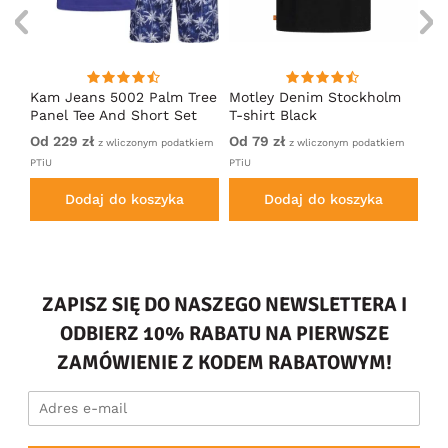
Kam Jeans 5002 Palm Tree
Motley Denim Stockholm
Mo
Panel Tee And Short Set
T-shirt Black
Sh
Electric Blue
Bl
Od 229 zł
Od 79 zł
Od
em
z wliczonym podatkiem
z wliczonym podatkiem
PTiU
PTiU
PTi
Dodaj do koszyka
Dodaj do koszyka
ZAPISZ SIĘ DO NASZEGO NEWSLETTERA I
ODBIERZ 10% RABATU NA PIERWSZE
ZAMÓWIENIE Z KODEM RABATOWYM!