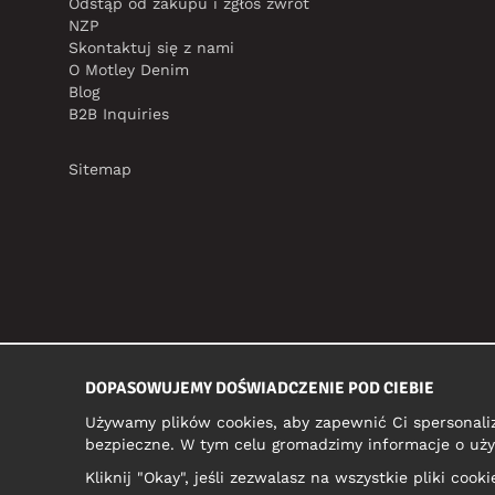
Odstąp od zakupu i zgłoś zwrot
NZP
Skontaktuj się z nami
O Motley Denim
Blog
B2B Inquiries
Sitemap
DOPASOWUJEMY DOŚWIADCZENIE POD CIEBIE
Używamy plików cookies, aby zapewnić Ci spersonali
bezpieczne. W tym celu gromadzimy informacje o uży
Kliknij "Okay", jeśli zezwalasz na wszystkie pliki coo