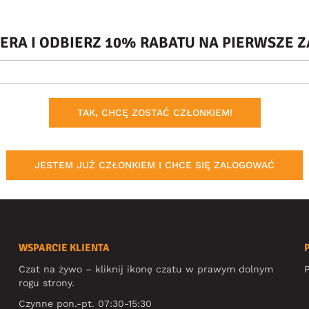
TERA I ODBIERZ 10% RABATU NA PIERWSZE
TAK, CHCĘ ZOSTAĆ CZŁONKIEM!
JESTEM JUŻ CZŁONKIEM I CHCE SIĘ ZALOGOWAĆ
WSPARCIE KLIENTA
Czat na żywo – kliknij ikonę czatu w prawym dolnym
P
rogu strony.
Czynne pon.-pt. 07:30-15:30