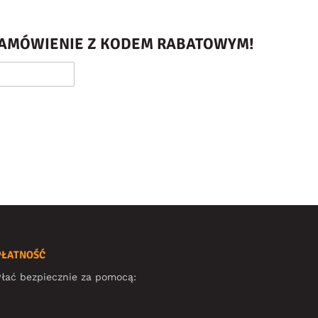
 ZAMÓWIENIE Z KODEM RABATOWYM!
PŁATNOŚĆ
łać bezpiecznie za pomocą: