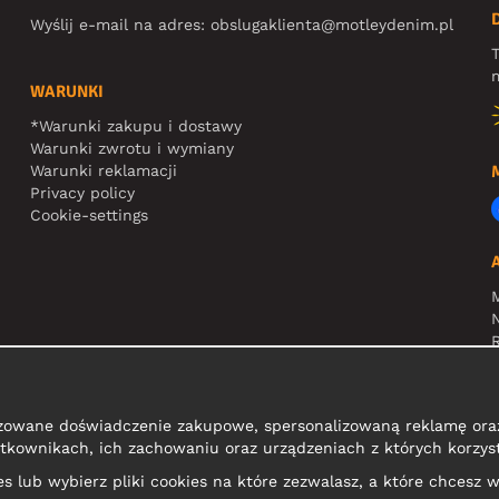
Wyślij e-mail na adres:
obslugaklienta@motleydenim.pl
T
m
WARUNKI
*Warunki zakupu i dostawy
Warunki zwrotu i wymiany
Warunki reklamacji
Privacy policy
Cookie-settings
N
R
zowane doświadczenie zakupowe, spersonalizowaną reklamę oraz
tkownikach, ich zachowaniu oraz urządzeniach z których korzyst
kies lub wybierz pliki cookies na które zezwalasz, a które chcesz w