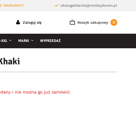
Z WARUNKI)*
obslugaklienta@motleydenim.pl
0
Zaloguj się
Koszyk zakupowy
-XXL
MARKI
WYPRZEDAŻ
 Khaki
edany i nie można go już zamówić.