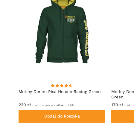
towy
Motley Denim Pisa Hoodie Racing Green
Motley Den
Green
229 zł
179 zł
z wliczonym podatkiem PTiU
z wlic
Dodaj do koszyka