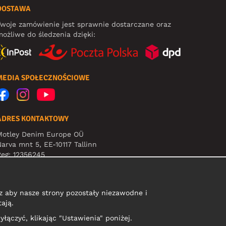
DOSTAWA
woje zamówienie jest sprawnie dostarczane oraz
ożliwe do śledzenia dzięki:
MEDIA SPOŁECZNOŚCIOWE
ADRES KONTAKTOWY
Motley Denim Europe OÜ
arva mnt 5, EE-10117 Tallinn
eg: 12356245
Uwaga! Nie wysyłaj zwrotów produktów na ten adres!
 aby nasze strony pozostały niezawodne i
ają.
yłączyć, klikając "Ustawienia" poniżej.