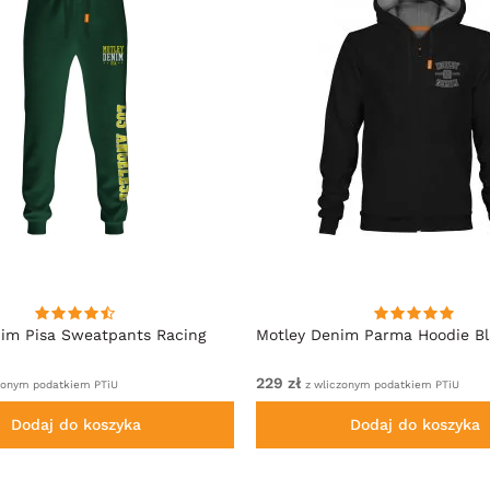
im Pisa Sweatpants Racing
Motley Denim Parma Hoodie B
229 zł
zonym podatkiem PTiU
z wliczonym podatkiem PTiU
Dodaj do koszyka
Dodaj do koszyka