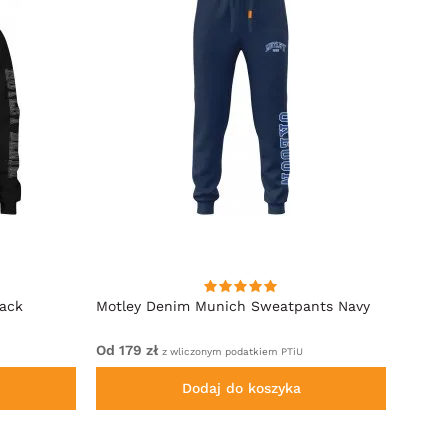
lack
Motley Denim Munich Sweatpants Navy
Motle
Od 179 zł
Od 22
z wliczonym podatkiem PTiU
Dodaj do koszyka