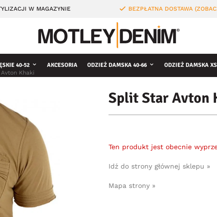
YLIZACJI W MAGAZYNIE
BEZPŁATNA DOSTAWA (ZOBAC
ĘSKIE 40-52
AKCESORIA
ODZIEŻ DAMSKA 40-66
ODZIEŻ DAMSKA XS
r Avton Khaki
Split Star Avton
Ten produkt jest obecnie wyprz
Idź do strony głównej sklepu »
Mapa strony »