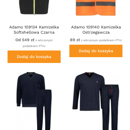
Adamo 109134 Kamizelka
Adamo 109140 Kamizelka
Softshellowa Czarna
Ostrzegawcza
Pomarańczowa
Od 549 zł
89 zł
z wliczonym
z wliczonym podatkiem PTiU
podatkiem PTiU
Dodaj do koszyka
Dodaj do koszyka