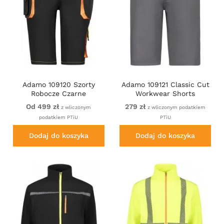
Adamo 109120 Szorty
Adamo 109121 Classic Cut
Robocze Czarne
Workwear Shorts
Graphite Grey
Od 499 zł
279 zł
z wliczonym
z wliczonym podatkiem
podatkiem PTiU
PTiU
Dodaj do koszyka
Dodaj do koszyka