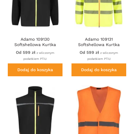
Adamo 109130
Adamo 109131
Softshellowa Kurtka
Softshellowa Kurtka
Robocza Czarna
Ostrzegawcza Żółta
Od 599 zł
Od 599 zł
z wliczonym
z wliczonym
podatkiem PTiU
podatkiem PTiU
Dodaj do koszyka
Dodaj do koszyka