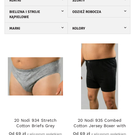
KURTKI
SZORTY
BIELIZNA I STROJE
ODZIEŻ ROBOCZA
KĄPIELOWE
MARKI
KOLORY
20 Nodi 934 Stretch
20 Nodi 935 Combed
Cotton Briefs Grey
Cotton Jersey Boxer with
Front Button Fly Black
Od 69 zł
Od 69 zł
z wliczonym podatkiem
z wliczonym podatkiem