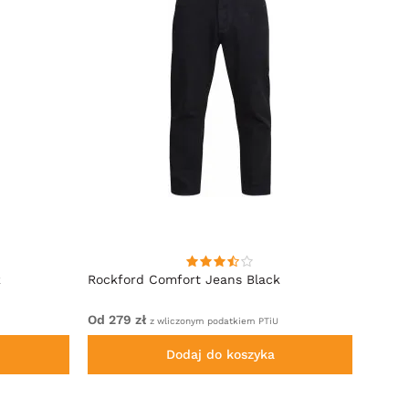
k
Rockford Comfort Jeans Black
Rockf
Od 279 zł
279 zł
z wliczonym podatkiem PTiU
Dodaj do koszyka