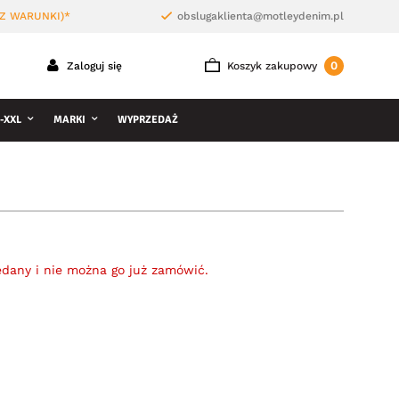
Z WARUNKI)*
obslugaklienta@motleydenim.pl
0
Zaloguj się
Koszyk zakupowy
-XXL
MARKI
WYPRZEDAŻ
edany i nie można go już zamówić.