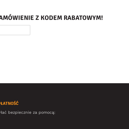
 ZAMÓWIENIE Z KODEM RABATOWYM!
PŁATNOŚĆ
łać bezpiecznie za pomocą: