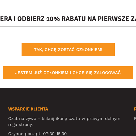
TERA I ODBIERZ 10% RABATU NA PIERWSZE
TAK, CHCĘ ZOSTAĆ CZŁONKIEM!
JESTEM JUŻ CZŁONKIEM I CHCE SIĘ ZALOGOWAĆ
WSPARCIE KLIENTA
Czat na żywo – kliknij ikonę czatu w prawym dolnym
P
rogu strony.
Czynne pon.-pt. 07:30-15:30