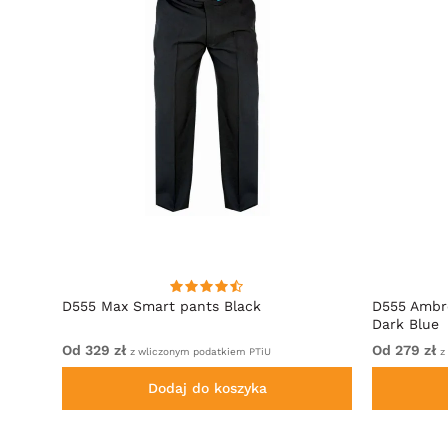
D555 Max Smart pants Black
D555 Ambro
Dark Blue
Od 329 zł
Od 279 zł
z wliczonym podatkiem PTiU
z
Dodaj do koszyka