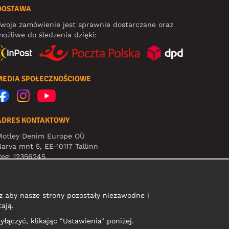
DOSTAWA
woje zamówienie jest sprawnie dostarczane oraz
ożliwe do śledzenia dzięki:
MEDIA SPOŁECZNOŚCIOWE
ADRES KONTAKTOWY
Motley Denim Europe OÜ
arva mnt 5, EE-10117 Tallinn
eg: 12356245
Uwaga! Nie wysyłaj zwrotów produktów na ten adres!
 aby nasze strony pozostały niezawodne i
ają.
yłączyć, klikając "Ustawienia" poniżej.