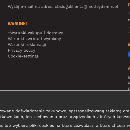
Wyślij e-mail na adres:
obslugaklienta@motleydenim.pl
T
m
WARUNKI
*Warunki zakupu i dostawy
Warunki zwrotu i wymiany
Warunki reklamacji
Privacy policy
Cookie-settings
N
R
zowane doświadczenie zakupowe, spersonalizowaną reklamę oraz
tkownikach, ich zachowaniu oraz urządzeniach z których korzyst
kies lub wybierz pliki cookies na które zezwalasz, a które chcesz w