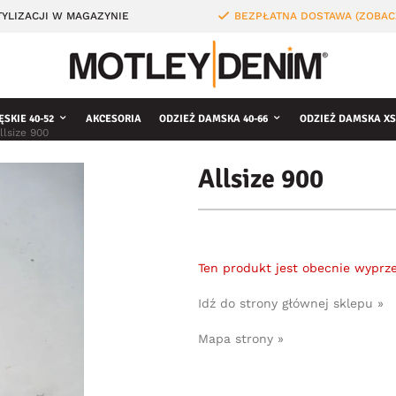
YLIZACJI W MAGAZYNIE
BEZPŁATNA DOSTAWA (ZOBAC
ĘSKIE 40-52
AKCESORIA
ODZIEŻ DAMSKA 40-66
ODZIEŻ DAMSKA XS
llsize 900
Allsize 900
Ten produkt jest obecnie wyprz
Idź do strony głównej sklepu »
Mapa strony »