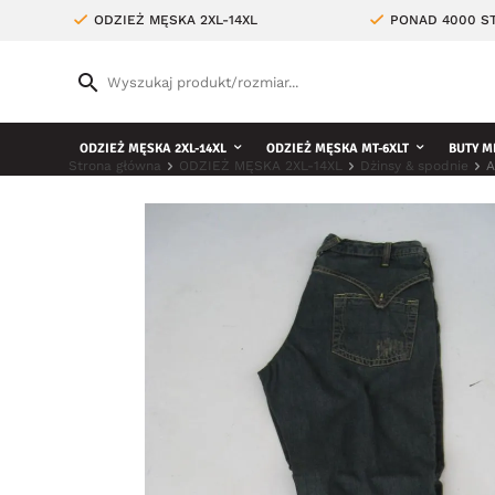
ODZIEŻ MĘSKA 2XL-14XL
PONAD 4000 ST
ODZIEŻ MĘSKA 2XL-14XL
ODZIEŻ MĘSKA MT-6XLT
BUTY M
Strona główna
ODZIEŻ MĘSKA 2XL-14XL
Dżinsy & spodnie
A