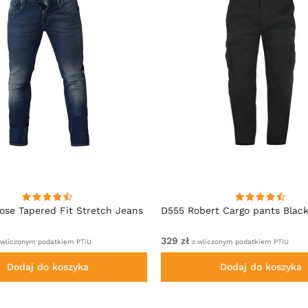
se Tapered Fit Stretch Jeans
D555 Robert Cargo pants Blac
329 zł
 wliczonym podatkiem PTiU
z wliczonym podatkiem PTiU
Dodaj do koszyka
Dodaj do koszyka