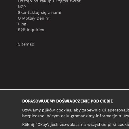
Odstąp od zakupu i zgłoś zwrot
NZP
Skontaktuj się z nami
O Motley Denim
Blog
B2B Inquiries
Sitemap
DOPASOWUJEMY DOŚWIADCZENIE POD CIEBIE
Używamy plików cookies, aby zapewnić Ci spersonali
bezpieczne. W tym celu gromadzimy informacje o uży
Kliknij "Okay", jeśli zezwalasz na wszystkie pliki coo