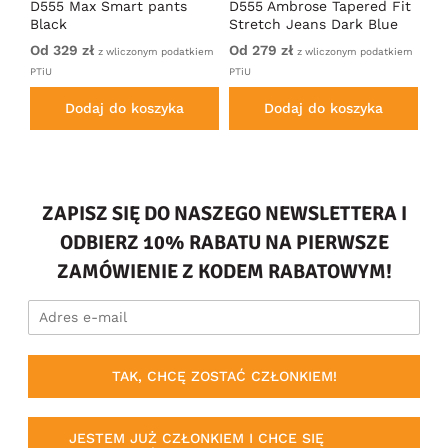
D555 Max Smart pants
D555 Ambrose Tapered Fit
Ro
Black
Stretch Jeans Dark Blue
Je
Od 329 zł
Od 279 zł
27
iem
z wliczonym podatkiem
z wliczonym podatkiem
PTiU
PTiU
Dodaj do koszyka
Dodaj do koszyka
ZAPISZ SIĘ DO NASZEGO NEWSLETTERA I
ODBIERZ 10% RABATU NA PIERWSZE
ZAMÓWIENIE Z KODEM RABATOWYM!
TAK, CHCĘ ZOSTAĆ CZŁONKIEM!
JESTEM JUŻ CZŁONKIEM I CHCE SIĘ