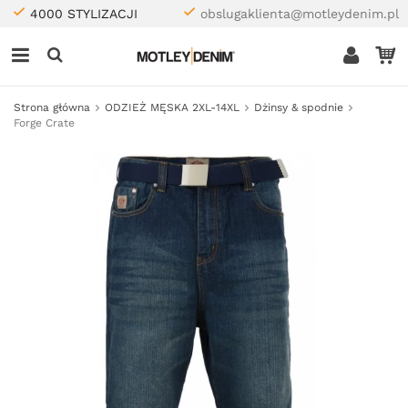
4000 STYLIZACJI
obslugaklienta@motleydenim.pl
Strona główna
ODZIEŻ MĘSKA 2XL-14XL
Dżinsy & spodnie
Forge Crate