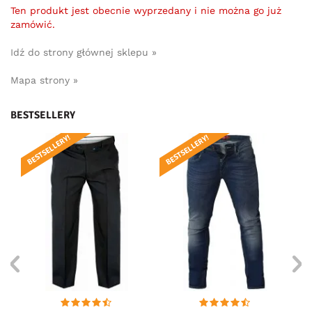
Ten produkt jest obecnie wyprzedany i nie można go już
zamówić.
Idź do strony głównej sklepu »
Mapa strony »
BESTSELLERY
BESTSELLERY!
BESTSELLERY!
BE