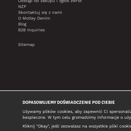
Odstąp od zakupu i zgłoś zwrot
NZP
Skontaktuj się z nami
O Motley Denim
Blog
B2B Inquiries
Sitemap
DOPASOWUJEMY DOŚWIADCZENIE POD CIEBIE
Używamy plików cookies, aby zapewnić Ci spersonali
bezpieczne. W tym celu gromadzimy informacje o uży
Kliknij "Okay", jeśli zezwalasz na wszystkie pliki coo