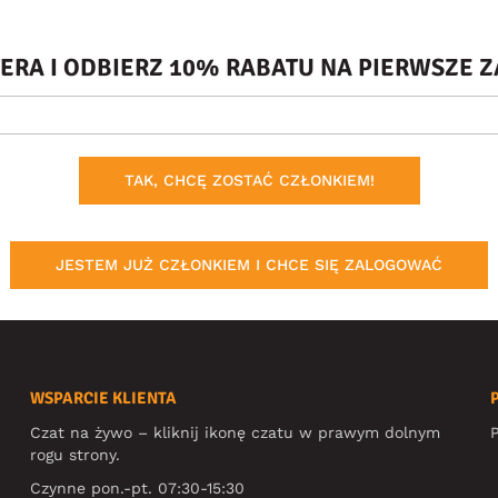
TERA I ODBIERZ 10% RABATU NA PIERWSZE
TAK, CHCĘ ZOSTAĆ CZŁONKIEM!
JESTEM JUŻ CZŁONKIEM I CHCE SIĘ ZALOGOWAĆ
WSPARCIE KLIENTA
Czat na żywo – kliknij ikonę czatu w prawym dolnym
P
rogu strony.
Czynne pon.-pt. 07:30-15:30