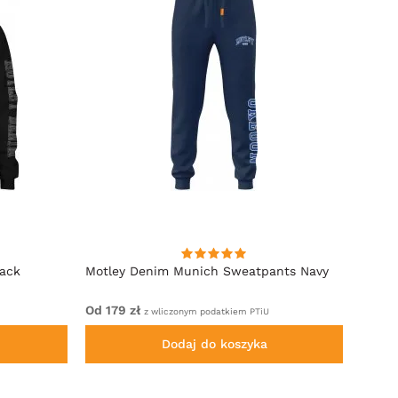
lack
Motley Denim Munich Sweatpants Navy
Motle
Od 179 zł
Od 22
z wliczonym podatkiem PTiU
Dodaj do koszyka