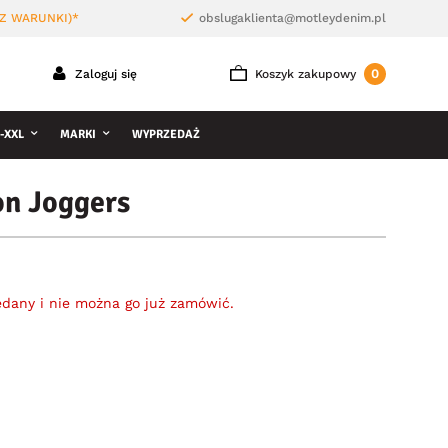
Z WARUNKI)*
obslugaklienta@motleydenim.pl
0
Zaloguj się
Koszyk zakupowy
-XXL
MARKI
WYPRZEDAŻ
on Joggers
edany i nie można go już zamówić.