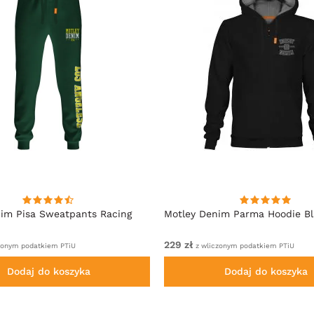
im Pisa Sweatpants Racing
Motley Denim Parma Hoodie B
229 zł
zonym podatkiem PTiU
z wliczonym podatkiem PTiU
Dodaj do koszyka
Dodaj do koszyka