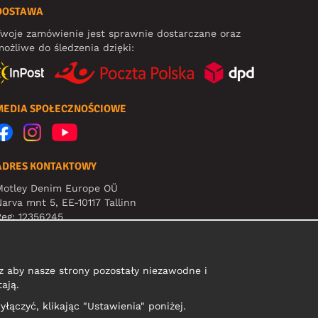
DOSTAWA
woje zamówienie jest sprawnie dostarczane oraz
ożliwe do śledzenia dzięki:
MEDIA SPOŁECZNOŚCIOWE
ADRES KONTAKTOWY
Motley Denim Europe OÜ
arva mnt 5, EE-10117 Tallinn
eg: 12356245
Uwaga! Nie wysyłaj zwrotów produktów na ten adres!
 aby nasze strony pozostały niezawodne i
ają.
yłączyć, klikając "Ustawienia" poniżej.