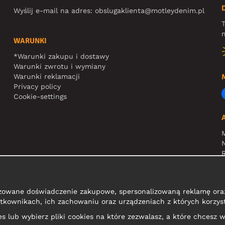
Wyślij e-mail na adres:
obslugaklienta@motleydenim.pl
T
m
WARUNKI
*Warunki zakupu i dostawy
Warunki zwrotu i wymiany
Warunki reklamacji
Privacy policy
Cookie-settings
N
R
zowane doświadczenie zakupowe, spersonalizowaną reklamę oraz
tkownikach, ich zachowaniu oraz urządzeniach z których korzyst
kies lub wybierz pliki cookies na które zezwalasz, a które chcesz w