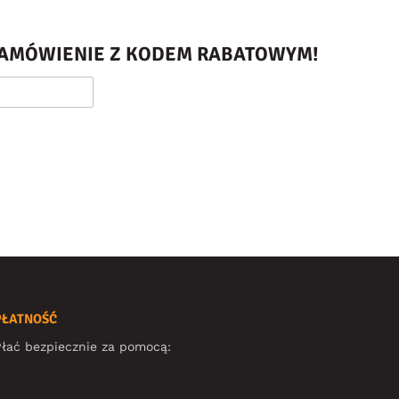
 ZAMÓWIENIE Z KODEM RABATOWYM!
PŁATNOŚĆ
łać bezpiecznie za pomocą: