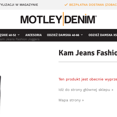
YLIZACJI W MAGAZYNIE
BEZPŁATNA DOSTAWA (ZOBAC
ĘSKIE 40-52
AKCESORIA
ODZIEŻ DAMSKA 40-66
ODZIEŻ DAMSKA XS
am Jeans Fashion Joggers
Kam Jeans Fashi
Ten produkt jest obecnie wyprz
Idź do strony głównej sklepu »
Mapa strony »