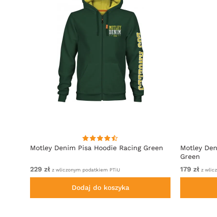
towy
Motley Denim Pisa Hoodie Racing Green
Motley Den
Green
229 zł
179 zł
z wliczonym podatkiem PTiU
z wlic
Dodaj do koszyka