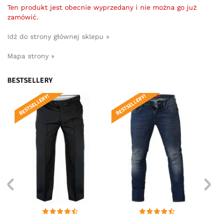
Ten produkt jest obecnie wyprzedany i nie można go już
zamówić.
Idź do strony głównej sklepu »
Mapa strony »
BESTSELLERY
BESTSELLERY!
BESTSELLERY!
BE