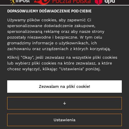
DOPASOWUJEMY DOŚWIADCZENIE POD CIEBIE
MEDIA SPOŁECZNOŚCIOWE
Używamy plików cookies, aby zapewnić Ci
spersonalizowane doświadczenie zakupowe,
spersonalizowaną reklamę oraz aby nasze strony
pozostały niezawodne i bezpieczne. W tym celu
ADRES KONTAKTOWY
gromadzimy informacje o użytkownikach, ich
Motley Denim Europe OÜ
zachowaniu oraz urządzeniach z których korzystają.
Narva mnt 5, EE-10117 Tallinn
Kliknij "Okay", jeśli zezwalasz na wszystkie pliki cookies
Reg: 12356245
lub wybierz pliki cookies na które zezwalasz, a które
Uwaga! Nie wysyłaj zwrotów produktów na ten adres!
chcesz wyłączyć, klikając "Ustawienia" poniżej.
Zezwalam na pliki cookie!
POLSKA/POLSKI
↓
Ustawienia