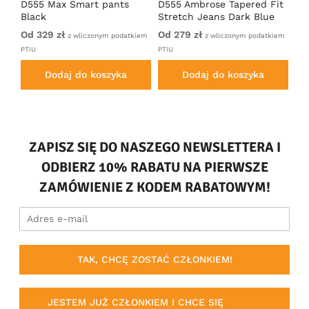
k
D555 Max Smart pants
D555 Ambrose Tapered Fit
Ro
Black
Stretch Jeans Dark Blue
Je
Od 329 zł
Od 279 zł
27
PTiU
z wliczonym podatkiem
z wliczonym podatkiem
PTiU
PTiU
Dodaj do koszyka
Dodaj do koszyka
ZAPISZ SIĘ DO NASZEGO NEWSLETTERA I
ODBIERZ 10% RABATU NA PIERWSZE
ZAMÓWIENIE Z KODEM RABATOWYM!
TAK, CHCĘ ZOSTAĆ CZŁONKIEM!
JESTEM JUŻ CZŁONKIEM I CHCE SIĘ