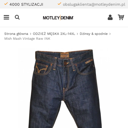
4000 STYLIZACJI
obslugaklienta@motleydenim.pl
Strona główna
ODZIEŻ MĘSKA 2XL-14XL
Dżinsy & spodnie
Mish Mash Vintage Raw INK