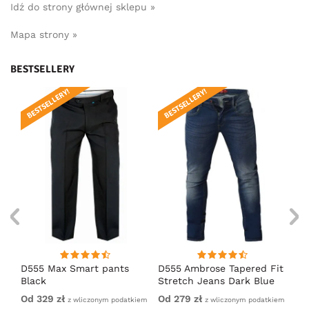
Idź do strony głównej sklepu »
Mapa strony »
BESTSELLERY
BESTSELLERY!
BESTSELLERY!
BE
D555 Max Smart pants
D555 Ambrose Tapered Fit
D5
Black
Stretch Jeans Dark Blue
Bl
Od 329 zł
Od 279 zł
32
TiU
z wliczonym podatkiem
z wliczonym podatkiem