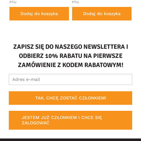
PTiU
PTiU
Dodaj do koszyka
Dodaj do koszyka
ZAPISZ SIĘ DO NASZEGO NEWSLETTERA I
ODBIERZ 10% RABATU NA PIERWSZE
ZAMÓWIENIE Z KODEM RABATOWYM!
TAK, CHCĘ ZOSTAĆ CZŁONKIEM!
JESTEM JUŻ CZŁONKIEM I CHCE SIĘ
ZALOGOWAĆ