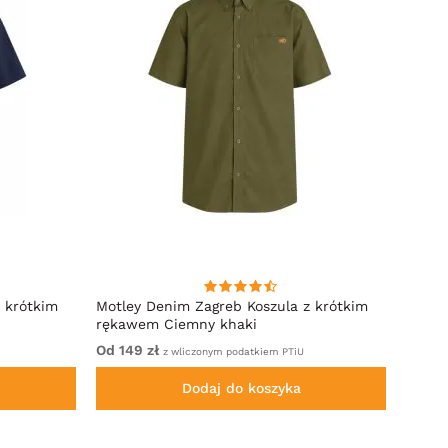
 krótkim
Motley Denim Zagreb Koszula z krótkim
Kam J
rękawem Ciemny khaki
Sleeve
Od 149 zł
Od 32
z wliczonym podatkiem PTiU
Dodaj do koszyka