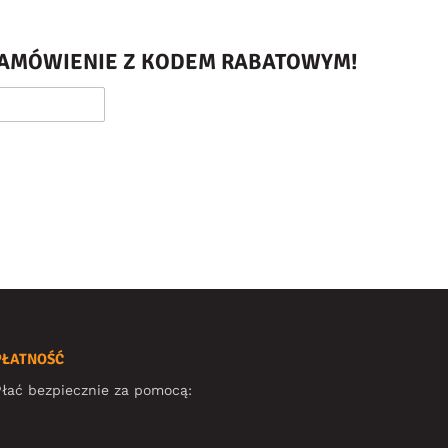
 ZAMÓWIENIE Z KODEM RABATOWYM!
PŁATNOŚĆ
łać bezpiecznie za pomocą: