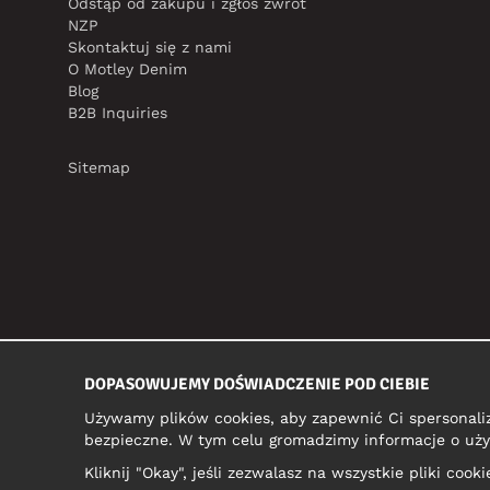
Odstąp od zakupu i zgłoś zwrot
NZP
Skontaktuj się z nami
O Motley Denim
Blog
B2B Inquiries
Sitemap
DOPASOWUJEMY DOŚWIADCZENIE POD CIEBIE
Używamy plików cookies, aby zapewnić Ci spersonali
bezpieczne. W tym celu gromadzimy informacje o uży
Kliknij "Okay", jeśli zezwalasz na wszystkie pliki coo