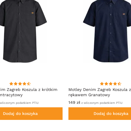
im Zagreb Koszula z krótkim
Motley Denim Zagreb Koszula z
ntracytowy
rękawem Granatowy
149 zł
wliczonym podatkiem PTiU
z wliczonym podatkiem PTiU
Dodaj do koszyka
Dodaj do koszyka