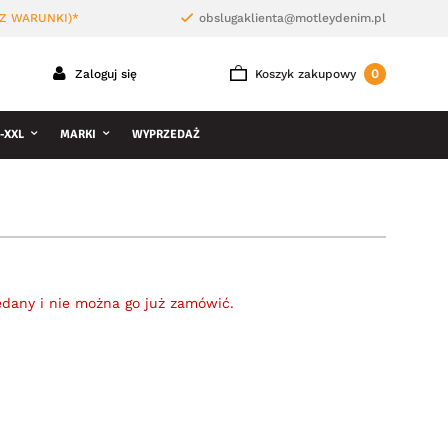
Z WARUNKI)*
obslugaklienta@motleydenim.pl
0
Zaloguj się
Koszyk zakupowy
-XXL
MARKI
WYPRZEDAŻ
edany i nie można go już zamówić.