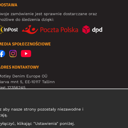
DOSTAWA
woje zamówienie jest sprawnie dostarczane oraz
ożliwe do śledzenia dzięki:
MEDIA SPOŁECZNOŚCIOWE
ADRES KONTAKTOWY
Motley Denim Europe OÜ
arva mnt 5, EE-10117 Tallinn
eg: 12356245
Uwaga! Nie wysyłaj zwrotów produktów na ten adres!
 aby nasze strony pozostały niezawodne i
ają.
yłączyć, klikając "Ustawienia" poniżej.