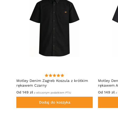
irt
Motley Denim Zagreb Koszula z krótkim
Motley Den
rękawem Czarny
rękawem A
Od 149 zł
Od 149 zł
z wliczonym podatkiem PTiU
z 
Dodaj do koszyka