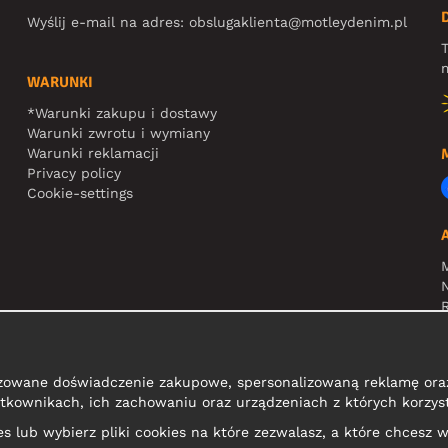
Wyślij e-mail na adres:
obslugaklienta@motleydenim.pl
T
m
WARUNKI
*Warunki zakupu i dostawy
Warunki zwrotu i wymiany
Warunki reklamacji
Privacy policy
Cookie-settings
N
R
zowane doświadczenie zakupowe, spersonalizowaną reklamę oraz
tkownikach, ich zachowaniu oraz urządzeniach z których korzyst
kies lub wybierz pliki cookies na które zezwalasz, a które chcesz w