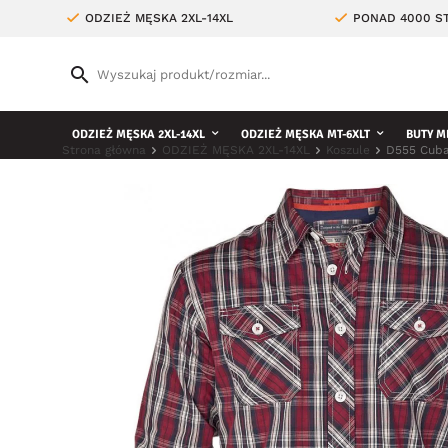
ODZIEŻ MĘSKA 2XL-14XL
PONAD 4000 ST
ODZIEŻ MĘSKA 2XL-14XL
ODZIEŻ MĘSKA MT-6XLT
BUTY M
Strona główna
ODZIEŻ MĘSKA 2XL-14XL
Koszule
D555 Cub