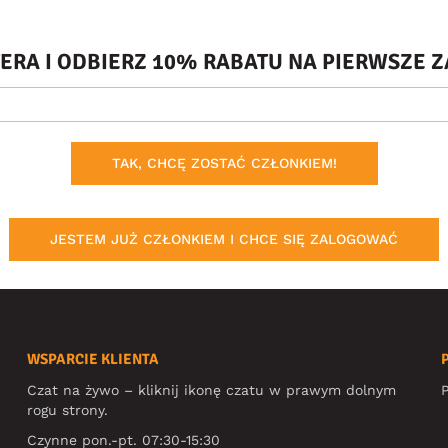
TERA I ODBIERZ 10% RABATU NA PIERWSZE
TAK, CHCĘ ZOSTAĆ CZŁONKIEM!
JESTEM JUŻ CZŁONKIEM I CHCE SIĘ ZALOGOWAĆ
WSPARCIE KLIENTA
Czat na żywo – kliknij ikonę czatu w prawym dolnym
P
rogu strony.
Czynne pon.-pt. 07:30-15:30