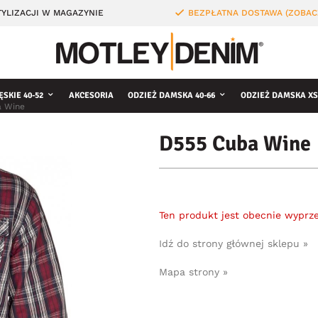
YLIZACJI W MAGAZYNIE
BEZPŁATNA DOSTAWA (ZOBAC
ĘSKIE 40-52
AKCESORIA
ODZIEŻ DAMSKA 40-66
ODZIEŻ DAMSKA XS
a Wine
D555 Cuba Wine
Ten produkt jest obecnie wyprz
Idź do strony głównej sklepu »
Mapa strony »