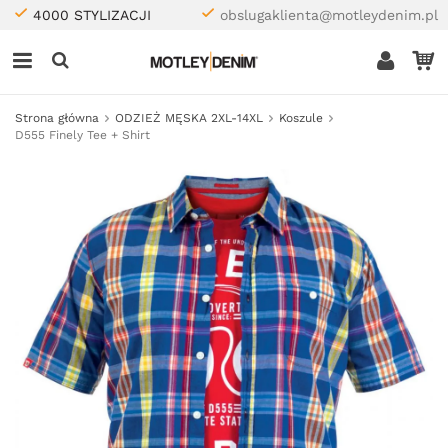
4000 STYLIZACJI
obslugaklienta@motleydenim.pl
Strona główna
ODZIEŻ MĘSKA 2XL-14XL
Koszule
D555 Finely Tee + Shirt