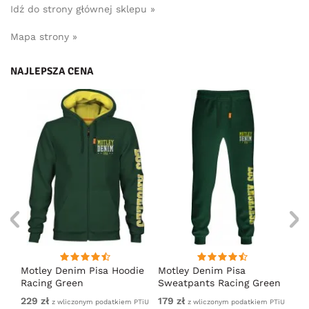
Idź do strony głównej sklepu »
Mapa strony »
NAJLEPSZA CENA
irt
Motley Denim Pisa Hoodie
Motley Denim Pisa
Mo
Racing Green
Sweatpants Racing Green
Ho
229 zł
179 zł
22
em
z wliczonym podatkiem PTiU
z wliczonym podatkiem PTiU