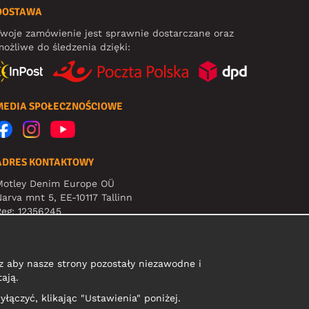
DOSTAWA
woje zamówienie jest sprawnie dostarczane oraz
ożliwe do śledzenia dzięki:
MEDIA SPOŁECZNOŚCIOWE
ADRES KONTAKTOWY
Motley Denim Europe OÜ
arva mnt 5, EE-10117 Tallinn
eg: 12356245
Uwaga! Nie wysyłaj zwrotów produktów na ten adres!
 aby nasze strony pozostały niezawodne i
ają.
yłączyć, klikając "Ustawienia" poniżej.