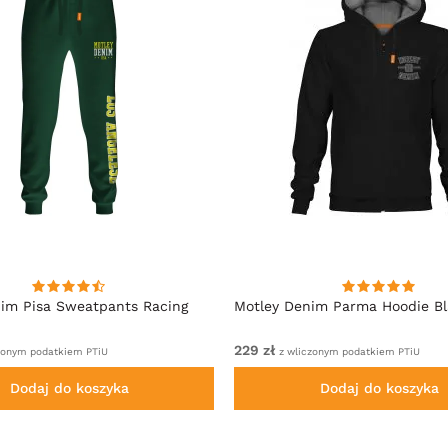
im Pisa Sweatpants Racing
Motley Denim Parma Hoodie B
229 zł
zonym podatkiem PTiU
z wliczonym podatkiem PTiU
Dodaj do koszyka
Dodaj do koszyka