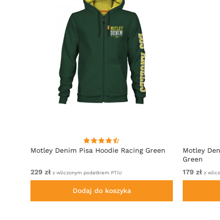
towy
Motley Denim Pisa Hoodie Racing Green
Motley Den
Green
229 zł
179 zł
z wliczonym podatkiem PTiU
z wlic
Dodaj do koszyka