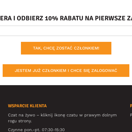
TERA I ODBIERZ 10% RABATU NA PIERWSZE
TAK, CHCĘ ZOSTAĆ CZŁONKIEM!
JESTEM JUŻ CZŁONKIEM I CHCE SIĘ ZALOGOWAĆ
WSPARCIE KLIENTA
Czat na żywo – kliknij ikonę czatu w prawym dolnym
P
rogu strony.
Czynne pon.-pt. 07:30-15:30