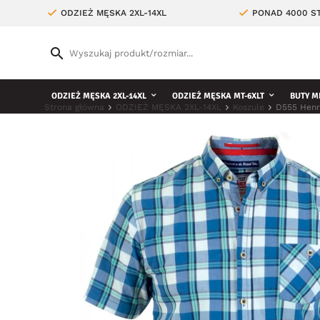
ODZIEŻ MĘSKA 2XL-14XL
PONAD 4000 ST
ODZIEŻ MĘSKA 2XL-14XL
ODZIEŻ MĘSKA MT-6XLT
BUTY M
Strona główna
ODZIEŻ MĘSKA 2XL-14XL
Koszule
D555 Henr