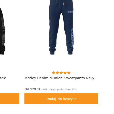
lack
Motley Denim Munich Sweatpants Navy
Motle
Od 179 zł
Od 22
z wliczonym podatkiem PTiU
Dodaj do koszyka