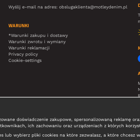
Wyślij e-mail na adres:
obslugaklienta@motleydenim.pl
T
m
WARUNKI
*Warunki zakupu i dostawy
Warunki zwrotu i wymiany
Warunki reklamacji
Privacy policy
Cookie-settings
N
R
zowane doświadczenie zakupowe, spersonalizowaną reklamę oraz
tkownikach, ich zachowaniu oraz urządzeniach z których korzyst
kies lub wybierz pliki cookies na które zezwalasz, a które chcesz w