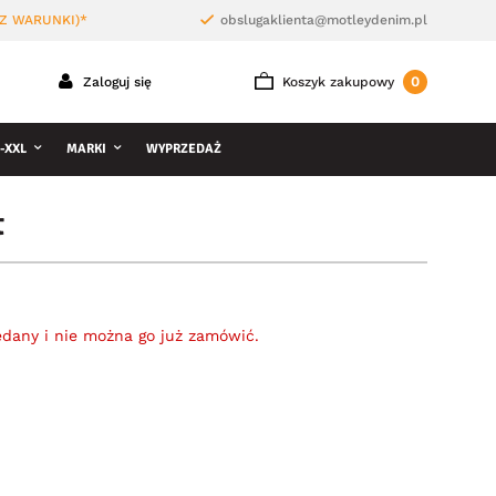
Z WARUNKI)*
obslugaklienta@motleydenim.pl
0
Zaloguj się
Koszyk zakupowy
-XXL
MARKI
WYPRZEDAŻ
t
edany i nie można go już zamówić.