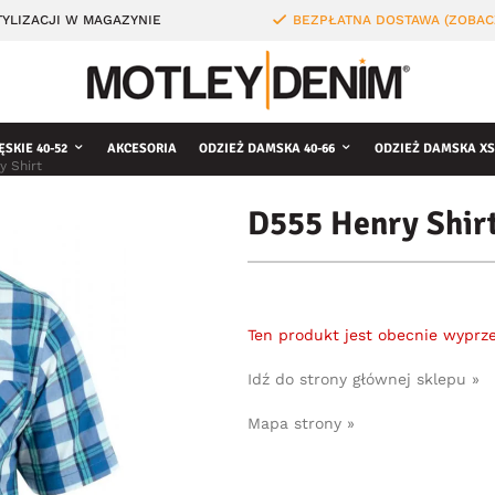
YLIZACJI W MAGAZYNIE
BEZPŁATNA DOSTAWA (ZOBAC
ĘSKIE 40-52
AKCESORIA
ODZIEŻ DAMSKA 40-66
ODZIEŻ DAMSKA XS
y Shirt
D555 Henry Shir
Ten produkt jest obecnie wyprz
Idź do strony głównej sklepu »
Mapa strony »