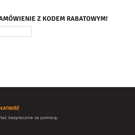
 ZAMÓWIENIE Z KODEM RABATOWYM!
PŁATNOŚĆ
łać bezpiecznie za pomocą: