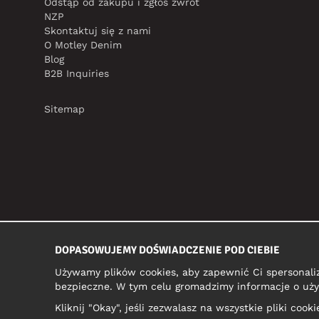
Odstąp od zakupu i zgłoś zwrot
NZP
Skontaktuj się z nami
O Motley Denim
Blog
B2B Inquiries
Sitemap
DOPASOWUJEMY DOŚWIADCZENIE POD CIEBIE
Używamy plików cookies, aby zapewnić Ci spersonali
bezpieczne. W tym celu gromadzimy informacje o uży
Kliknij "Okay", jeśli zezwalasz na wszystkie pliki coo