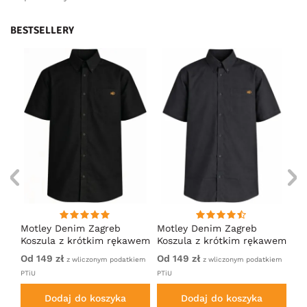
BESTSELLERY
ng
Motley Denim Zagreb
Motley Denim Zagreb
Mo
Koszula z krótkim rękawem
Koszula z krótkim rękawem
Ko
Czarny
Antracytowy
Ci
Od 149 zł
Od 149 zł
Od
iem
z wliczonym podatkiem
z wliczonym podatkiem
PTiU
PTiU
PTi
Dodaj do koszyka
Dodaj do koszyka