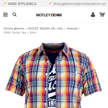
4000 STYLIZACJI
obslugaklienta@motleydenim.pl
Strona główna
ODZIEŻ MĘSKA 2XL-14XL
Koszule
D555 Teddy Tee + Shirt