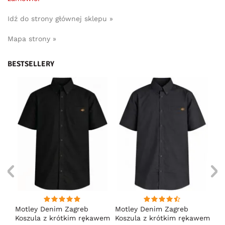
Idź do strony głównej sklepu »
Mapa strony »
BESTSELLERY
Motley Denim Zagreb
Motley Denim Zagreb
Mo
Koszula z krótkim rękawem
Koszula z krótkim rękawem
Ko