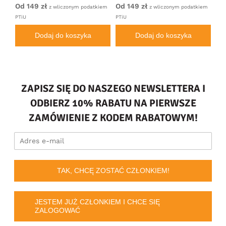
Czarny
Antracytowy
Ci
Od 149 zł
Od 149 zł
Od
iem
z wliczonym podatkiem
z wliczonym podatkiem
PTiU
PTiU
PTi
Dodaj do koszyka
Dodaj do koszyka
ZAPISZ SIĘ DO NASZEGO NEWSLETTERA I
ODBIERZ 10% RABATU NA PIERWSZE
ZAMÓWIENIE Z KODEM RABATOWYM!
TAK, CHCĘ ZOSTAĆ CZŁONKIEM!
JESTEM JUŻ CZŁONKIEM I CHCE SIĘ
ZALOGOWAĆ