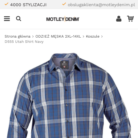
4000 STYLIZACJI
obslugaklienta@motleydenim.pl
Strona główna
ODZIEŻ MĘSKA 2XL-14XL
Koszule
D555 Utah Shirt Navy