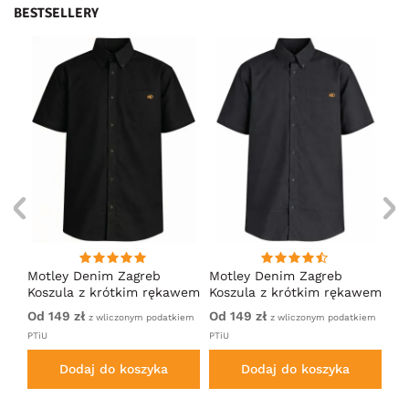
BESTSELLERY
ng
Motley Denim Zagreb
Motley Denim Zagreb
Mo
Koszula z krótkim rękawem
Koszula z krótkim rękawem
Ko
Czarny
Antracytowy
Gr
Od 149 zł
Od 149 zł
14
iem
z wliczonym podatkiem
z wliczonym podatkiem
PTiU
PTiU
Dodaj do koszyka
Dodaj do koszyka