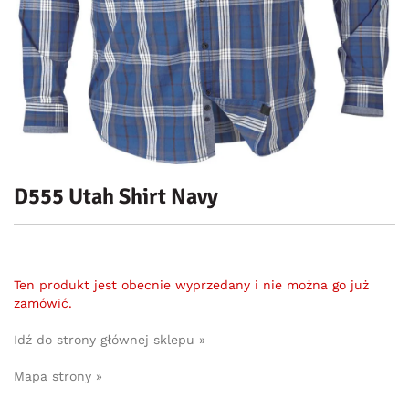
D555 Utah Shirt Navy
Ten produkt jest obecnie wyprzedany i nie można go już
zamówić.
Idź do strony głównej sklepu »
Mapa strony »