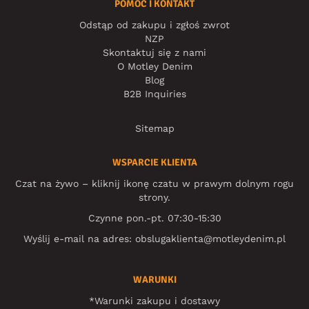
POMOC I KONTAKT
Odstąp od zakupu i zgłoś zwrot
NZP
Skontaktuj się z nami
O Motley Denim
Blog
B2B Inquiries
Sitemap
WSPARCIE KLIENTA
Czat na żywo – kliknij ikonę czatu w prawym dolnym rogu
strony.
Czynne pon.-pt. 07:30-15:30
Wyślij e-mail na adres:
obslugaklienta@motleydenim.pl
WARUNKI
*Warunki zakupu i dostawy