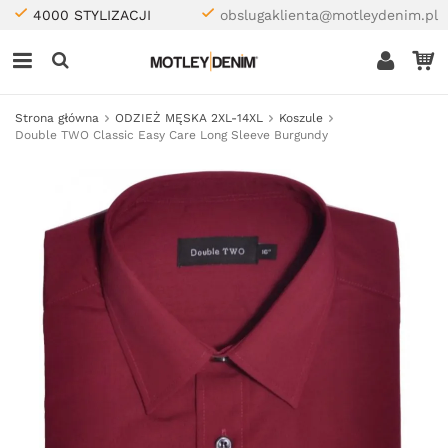
4000 STYLIZACJI
obslugaklienta@motleydenim.pl
Strona główna
ODZIEŻ MĘSKA 2XL-14XL
Koszule
Double TWO Classic Easy Care Long Sleeve Burgundy