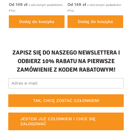
Czarny
Antracytowy
Gr
Od 149 zł
Od 149 zł
14
iem
z wliczonym podatkiem
z wliczonym podatkiem
PTiU
PTiU
Dodaj do koszyka
Dodaj do koszyka
ZAPISZ SIĘ DO NASZEGO NEWSLETTERA I
ODBIERZ 10% RABATU NA PIERWSZE
ZAMÓWIENIE Z KODEM RABATOWYM!
TAK, CHCĘ ZOSTAĆ CZŁONKIEM!
JESTEM JUŻ CZŁONKIEM I CHCE SIĘ
ZALOGOWAĆ