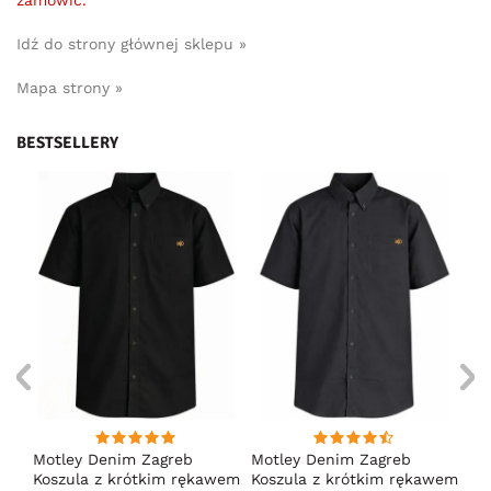
zamówić.
Idź do strony głównej sklepu »
Mapa strony »
BESTSELLERY
ng
Motley Denim Zagreb
Motley Denim Zagreb
Mo
Koszula z krótkim rękawem
Koszula z krótkim rękawem
Ko