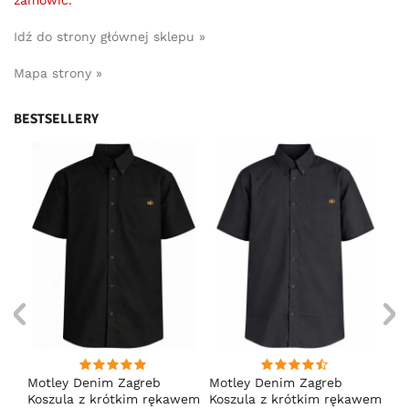
zamówić.
Idź do strony głównej sklepu »
Mapa strony »
BESTSELLERY
na
Motley Denim Zagreb
Motley Denim Zagreb
Mo
nia
Koszula z krótkim rękawem
Koszula z krótkim rękawem
Ko