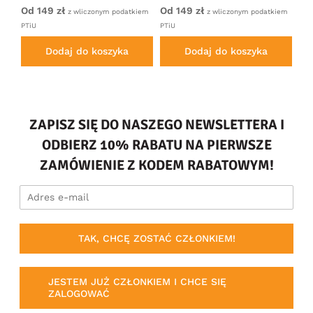
Czarny
Antracytowy
Gr
Od 149 zł
Od 149 zł
14
iem
z wliczonym podatkiem
z wliczonym podatkiem
PTiU
PTiU
Dodaj do koszyka
Dodaj do koszyka
ZAPISZ SIĘ DO NASZEGO NEWSLETTERA I
ODBIERZ 10% RABATU NA PIERWSZE
ZAMÓWIENIE Z KODEM RABATOWYM!
TAK, CHCĘ ZOSTAĆ CZŁONKIEM!
JESTEM JUŻ CZŁONKIEM I CHCE SIĘ
ZALOGOWAĆ