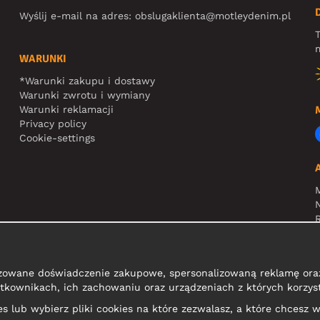
Wyślij e-mail na adres:
obslugaklienta@motleydenim.pl
T
m
WARUNKI
*Warunki zakupu i dostawy
Warunki zwrotu i wymiany
Warunki reklamacji
Privacy policy
Cookie-settings
N
R
zowane doświadczenie zakupowe, spersonalizowaną reklamę oraz
tkownikach, ich zachowaniu oraz urządzeniach z których korzyst
kies lub wybierz pliki cookies na które zezwalasz, a które chcesz w