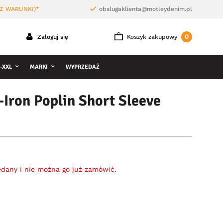
Z WARUNKI)*
obslugaklienta@motleydenim.pl
0
Zaloguj się
Koszyk zakupowy
-XXL
MARKI
WYPRZEDAŻ
Iron Poplin Short Sleeve
edany i nie można go już zamówić.