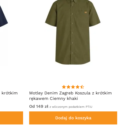
 krótkim
Motley Denim Zagreb Koszula z krótkim
Kam J
rękawem Ciemny khaki
Sleeve
Od 149 zł
Od 32
z wliczonym podatkiem PTiU
Dodaj do koszyka