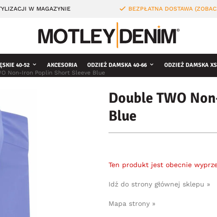
YLIZACJI W MAGAZYNIE
BEZPŁATNA DOSTAWA (ZOBAC
ĘSKIE 40-52
AKCESORIA
ODZIEŻ DAMSKA 40-66
ODZIEŻ DAMSKA XS
O Non-Iron Poplin Short Sleeve Blue
Double TWO Non-
Blue
Ten produkt jest obecnie wyprz
Idź do strony głównej sklepu »
Mapa strony »