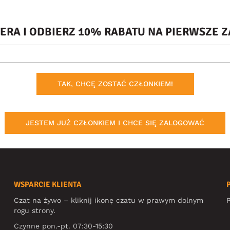
TERA I ODBIERZ 10% RABATU NA PIERWSZE
TAK, CHCĘ ZOSTAĆ CZŁONKIEM!
JESTEM JUŻ CZŁONKIEM I CHCE SIĘ ZALOGOWAĆ
WSPARCIE KLIENTA
Czat na żywo – kliknij ikonę czatu w prawym dolnym
P
rogu strony.
Czynne pon.-pt. 07:30-15:30