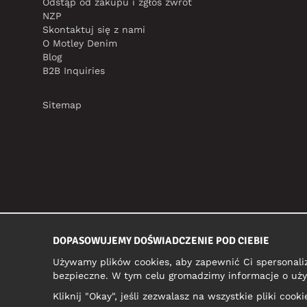
Odstąp od zakupu i zgłoś zwrot
NZP
Skontaktuj się z nami
O Motley Denim
Blog
B2B Inquiries
Sitemap
DOPASOWUJEMY DOŚWIADCZENIE POD CIEBIE
Używamy plików cookies, aby zapewnić Ci spersonali
bezpieczne. W tym celu gromadzimy informacje o uży
Kliknij "Okay", jeśli zezwalasz na wszystkie pliki coo