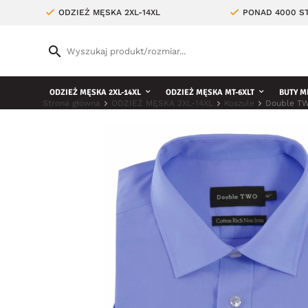
ODZIEŻ MĘSKA 2XL-14XL
PONAD 4000 ST
ODZIEŻ MĘSKA 2XL-14XL
ODZIEŻ MĘSKA MT-6XLT
BUTY M
Strona główna
ODZIEŻ MĘSKA 2XL-14XL
Koszule
Double TW