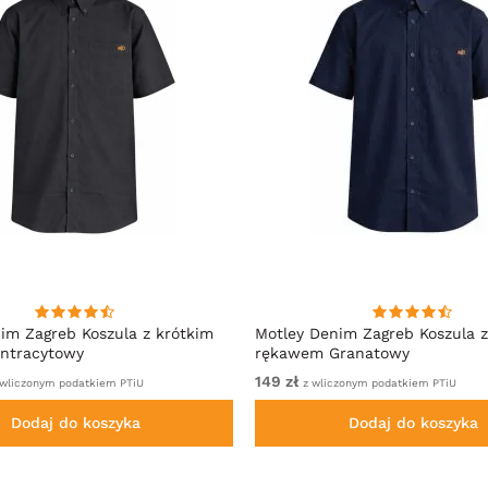
im Zagreb Koszula z krótkim
Motley Denim Zagreb Koszula z
ntracytowy
rękawem Granatowy
149 zł
wliczonym podatkiem PTiU
z wliczonym podatkiem PTiU
Dodaj do koszyka
Dodaj do koszyka