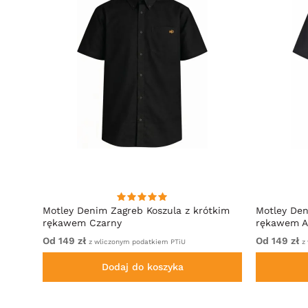
Motley Denim Zagreb Koszula z krótkim
Motley Den
zna
rękawem Czarny
rękawem A
Od 149 zł
Od 149 zł
z wliczonym podatkiem PTiU
z 
Dodaj do koszyka