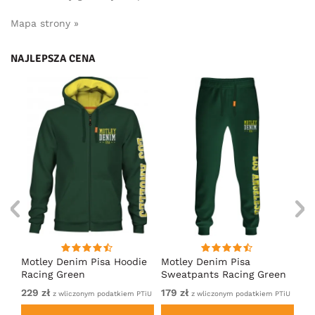
Mapa strony »
NAJLEPSZA CENA
irt
Motley Denim Pisa Hoodie
Motley Denim Pisa
Mo
Racing Green
Sweatpants Racing Green
Ho
229 zł
179 zł
22
em
z wliczonym podatkiem PTiU
z wliczonym podatkiem PTiU