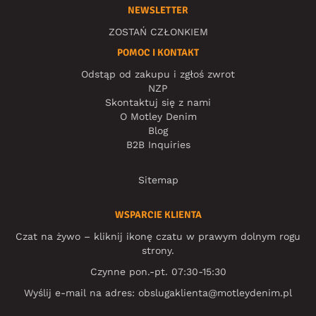
NEWSLETTER
ZOSTAŃ CZŁONKIEM
POMOC I KONTAKT
Odstąp od zakupu i zgłoś zwrot
NZP
Skontaktuj się z nami
O Motley Denim
Blog
B2B Inquiries
Sitemap
WSPARCIE KLIENTA
Czat na żywo – kliknij ikonę czatu w prawym dolnym rogu
strony.
Czynne pon.-pt. 07:30-15:30
Wyślij e-mail na adres:
obslugaklienta@motleydenim.pl