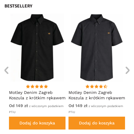
BESTSELLERY
ng
Motley Denim Zagreb
Motley Denim Zagreb
Mo
Koszula z krótkim rękawem
Koszula z krótkim rękawem
Ko
Czarny
Antracytowy
Ci
Od 149 zł
Od 149 zł
Od
iem
z wliczonym podatkiem
z wliczonym podatkiem
PTiU
PTiU
PTi
Dodaj do koszyka
Dodaj do koszyka