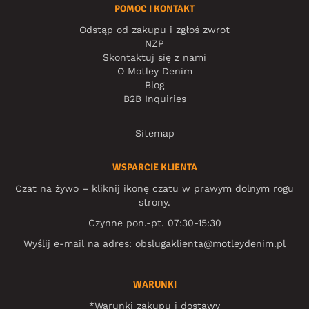
POMOC I KONTAKT
Odstąp od zakupu i zgłoś zwrot
NZP
Skontaktuj się z nami
O Motley Denim
Blog
B2B Inquiries
Sitemap
WSPARCIE KLIENTA
Czat na żywo – kliknij ikonę czatu w prawym dolnym rogu
strony.
Czynne pon.-pt. 07:30-15:30
Wyślij e-mail na adres:
obslugaklienta@motleydenim.pl
WARUNKI
*Warunki zakupu i dostawy