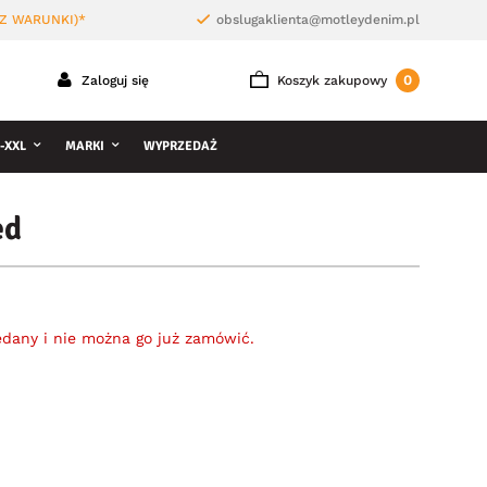
Z WARUNKI)*
obslugaklienta@motleydenim.pl
0
Zaloguj się
Koszyk zakupowy
-XXL
MARKI
WYPRZEDAŻ
ed
edany i nie można go już zamówić.