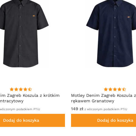
im Zagreb Koszula z krótkim
Motley Denim Zagreb Koszula z
ntracytowy
rękawem Granatowy
149 zł
wliczonym podatkiem PTiU
z wliczonym podatkiem PTiU
Dodaj do koszyka
Dodaj do koszyka