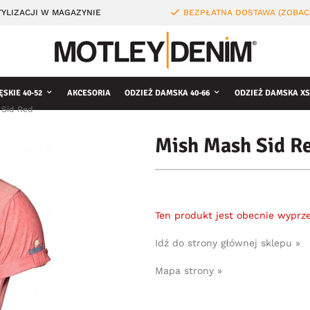
YLIZACJI W MAGAZYNIE
BEZPŁATNA DOSTAWA (ZOBAC
ĘSKIE 40-52
AKCESORIA
ODZIEŻ DAMSKA 40-66
ODZIEŻ DAMSKA XS
 Sid Red
Mish Mash Sid R
Ten produkt jest obecnie wyprz
Idź do strony głównej sklepu »
Mapa strony »