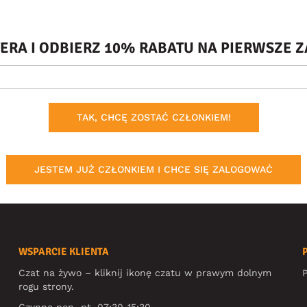
TERA I ODBIERZ 10% RABATU NA PIERWSZE
TAK, CHCĘ ZOSTAĆ CZŁONKIEM!
JESTEM JUŻ CZŁONKIEM I CHCE SIĘ ZALOGOWAĆ
WSPARCIE KLIENTA
Czat na żywo – kliknij ikonę czatu w prawym dolnym
P
rogu strony.
Czynne pon.-pt. 07:30-15:30