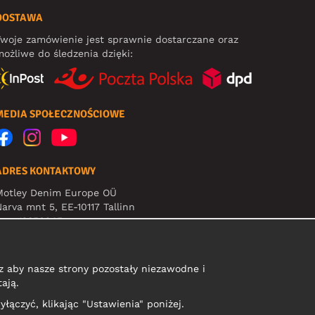
DOSTAWA
woje zamówienie jest sprawnie dostarczane oraz
ożliwe do śledzenia dzięki:
MEDIA SPOŁECZNOŚCIOWE
ADRES KONTAKTOWY
Motley Denim Europe OÜ
arva mnt 5, EE-10117 Tallinn
eg: 12356245
Uwaga! Nie wysyłaj zwrotów produktów na ten adres!
 aby nasze strony pozostały niezawodne i
ają.
yłączyć, klikając "Ustawienia" poniżej.