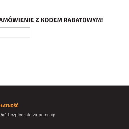
 ZAMÓWIENIE Z KODEM RABATOWYM!
PŁATNOŚĆ
łać bezpiecznie za pomocą: