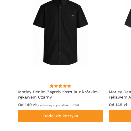
irt
Motley Denim Zagreb Koszula z krótkim
Motley Den
rękawem Czarny
rękawem A
Od 149 zł
Od 149 zł
z wliczonym podatkiem PTiU
z 
Dodaj do koszyka