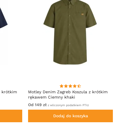
 krótkim
Motley Denim Zagreb Koszula z krótkim
Kam J
rękawem Ciemny khaki
Sleeve
Od 149 zł
Od 32
z wliczonym podatkiem PTiU
Dodaj do koszyka